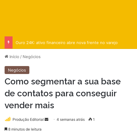
Ouro 24K: ativo financeiro abre nova frente no varejo
Início
/
Negócios
Negócios
Como segmentar a sua base
de contatos para conseguir
vender mais
Mande
Produção Editorial
4 semanas atrás
1
um
8 minutos de leitura
e-