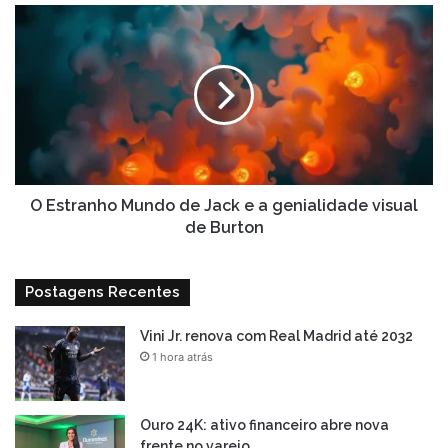
O
Estranho
Mundo
de
Jack
e
a
genialidade
visual
de
O Estranho Mundo de Jack e a genialidade visual
Burton
de Burton
Postagens Recentes
Vini Jr. renova com Real Madrid até 2032
1 hora atrás
Ouro 24K: ativo financeiro abre nova
frente no varejo