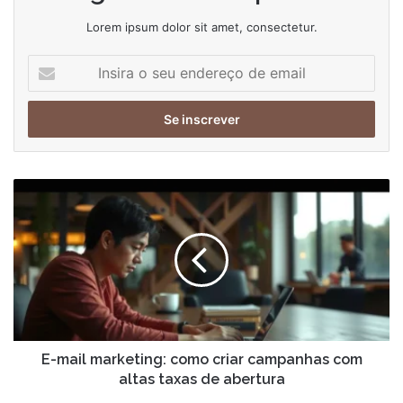
Lorem ipsum dolor sit amet, consectetur.
Insira
o
seu
endereço
de
email
E-
mail
marketing:
como
criar
campanhas
com
altas
taxas
de
E-mail marketing: como criar campanhas com
abertura
altas taxas de abertura