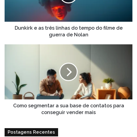
do
tempo
do
filme
de
Dunkirk e as três linhas do tempo do filme de
guerra
guerra de Nolan
de
Nolan
Como
segmentar
a
sua
base
de
contatos
para
conseguir
vender
Como segmentar a sua base de contatos para
mais
conseguir vender mais
Postagens Recentes