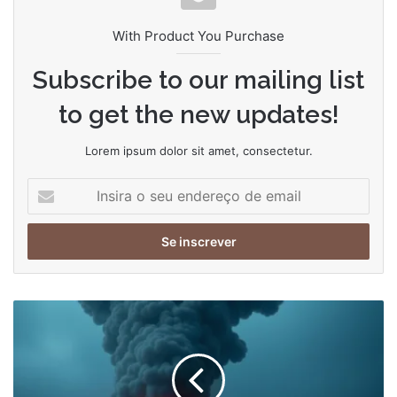
With Product You Purchase
Subscribe to our mailing list
to get the new updates!
Lorem ipsum dolor sit amet, consectetur.
Insira
o
seu
endereço
de
email
Dunkirk
e
as
três
linhas