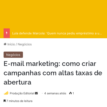
Lula defende Marcola: ‘Quem nunca pediu empréstimo a um amigo?
Início
/
Negócios
Negócios
E-mail marketing: como criar
campanhas com altas taxas de
abertura
Mande
Produção Editorial
4 semanas atrás
1
um
7 minutos de leitura
e-