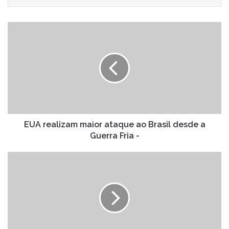
email
EUA
realizam
maior
ataque
ao
Brasil
desde
a
Guerra
Fria
EUA realizam maior ataque ao Brasil desde a
-
Guerra Fria -
Regina
Duarte
recebe
homenagem
de
Ratinho
no