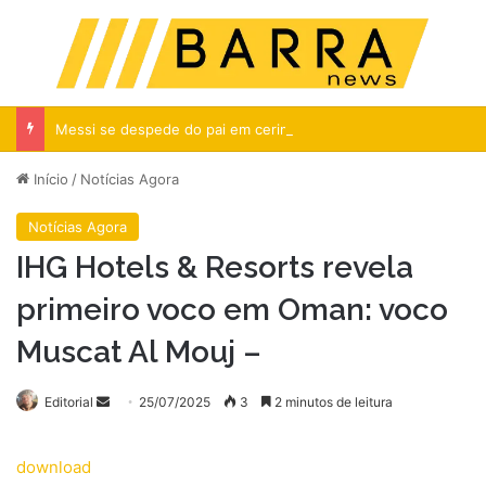
Menu
Pr
Messi se despede do pai em cerimônia reservada na Argentina
Início
/
Notícias Agora
Notícias Agora
IHG Hotels & Resorts revela
primeiro voco em Oman: voco
Muscat Al Mouj –
Mande
Editorial
25/07/2025
3
2 minutos de leitura
um
e-
download
mail