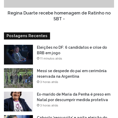
SBT
-
Regina Duarte recebe homenagem de Ratinho no
SBT -
Postagens Recentes
Eleições no DF: 6 candidatos e crise do
BRB em jogo
11 minutos atrás
Messi se despede do pai em cerimônia
reservada na Argentina
3 horas atrás
Ex-marido de Maria da Penha é preso em
Natal por descumprir medida protetiva
3 horas atrás
Caboclo ‘ressuscita’ e agita eleição do