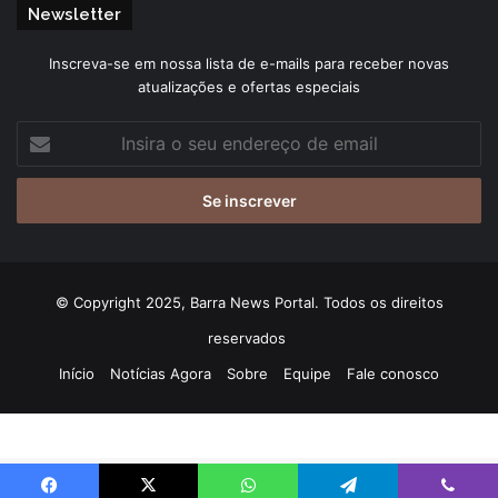
Newsletter
Inscreva-se em nossa lista de e-mails para receber novas
atualizações e ofertas especiais
Insira
o
seu
endereço
de
email
© Copyright 2025, Barra News Portal. Todos os direitos
reservados
Início
Notícias Agora
Sobre
Equipe
Fale conosco
Mapa do Site