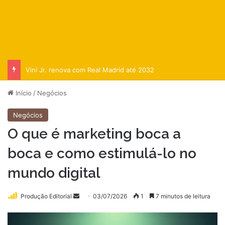
Vini Jr. renova com Real Madrid até 2032
Início
/
Negócios
Negócios
O que é marketing boca a
boca e como estimulá-lo no
mundo digital
Mande
Produção Editorial
03/07/2026
1
7 minutos de leitura
um
e-