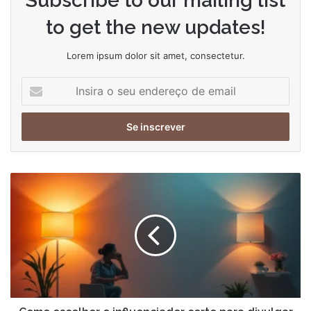
Subscribe to our mailing list
to get the new updates!
Lorem ipsum dolor sit amet, consectetur.
Insira
o
seu
endereço
de
email
Como
escolher
o
influenciador
certo
para
divulgar
a
sua
marca