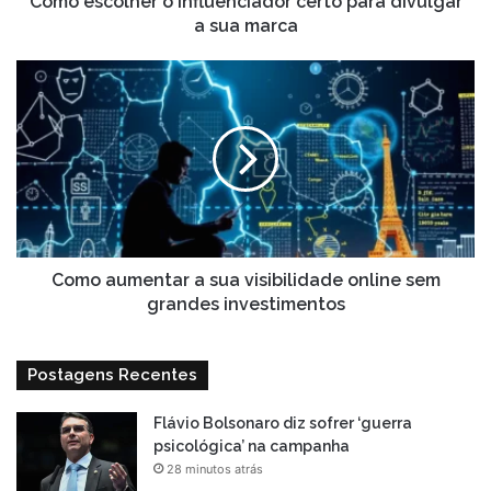
Como escolher o influenciador certo para divulgar
a sua marca
Como
aumentar
a
sua
visibilidade
online
sem
grandes
investimentos
Como aumentar a sua visibilidade online sem
grandes investimentos
Postagens Recentes
Flávio Bolsonaro diz sofrer ‘guerra
psicológica’ na campanha
28 minutos atrás