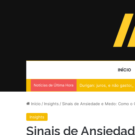
INÍCIO
Notícias de Última Hora
Durigan: juros, e não gastos
Início
/
Insights
/
Sinais de Ansiedade e Medo: Como o
Insights
Sinais de Ansieda