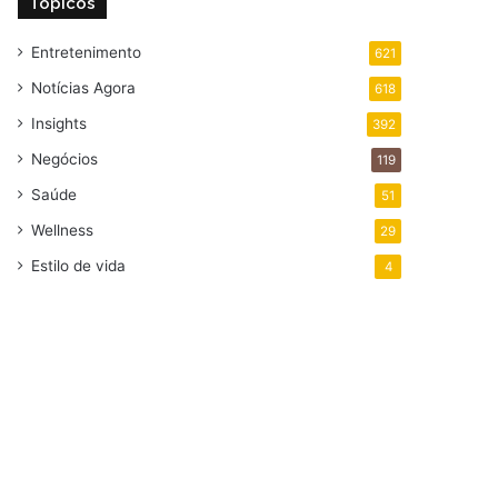
Tópicos
Entretenimento
621
Notícias Agora
618
Insights
392
Negócios
119
Saúde
51
Wellness
29
Estilo de vida
4