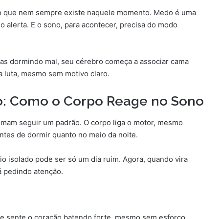
go que nem sempre existe naquele momento. Medo é uma
 alerta. E o sono, para acontecer, precisa do modo
as dormindo mal, seu cérebro começa a associar cama
 a luta, mesmo sem motivo claro.
o: Como o Corpo Reage no Sono
umam seguir um padrão. O corpo liga o motor, mesmo
antes de dormir quanto no meio da noite.
io isolado pode ser só um dia ruim. Agora, quando vira
tá pedindo atenção.
 e sente o coração batendo forte, mesmo sem esforço