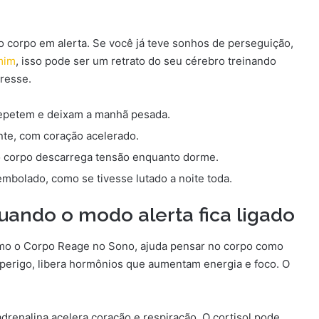
corpo em alerta. Se você já teve sonhos de perseguição,
mim
, isso pode ser um retrato do seu cérebro treinando
resse.
epetem e deixam a manhã pesada.
te, com coração acelerado.
 corpo descarrega tensão enquanto dorme.
mbolado, como se tivesse lutado a noite toda.
ando o modo alerta fica ligado
mo o Corpo Reage no Sono, ajuda pensar no corpo como
perigo, libera hormônios que aumentam energia e foco. O
adrenalina acelera coração e respiração. O cortisol pode