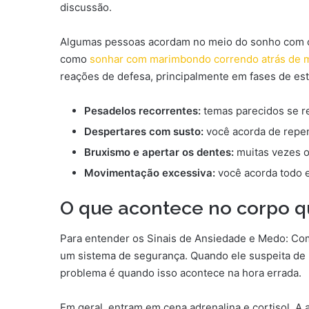
discussão.
Algumas pessoas acordam no meio do sonho com o 
como
sonhar com marimbondo correndo atrás de 
reações de defesa, principalmente em fases de est
Pesadelos recorrentes:
temas parecidos se r
Despertares com susto:
você acorda de repen
Bruxismo e apertar os dentes:
muitas vezes o
Movimentação excessiva:
você acorda todo e
O que acontece no corpo qu
Para entender os Sinais de Ansiedade e Medo: Co
um sistema de segurança. Quando ele suspeita de 
problema é quando isso acontece na hora errada.
Em geral, entram em cena adrenalina e cortisol. A 