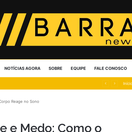
NOTÍCIAS AGORA
SOBRE
EQUIPE
FALE CONOSCO
, elevam dívida desde 2024
Iníci
 Corpo Reage no Sono
de e Medo: Como o