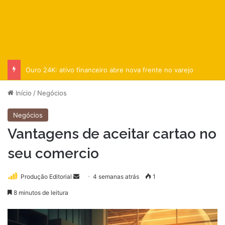
Ouro 24K: ativo financeiro abre nova frente no varejo
Início
/
Negócios
Negócios
Vantagens de aceitar cartao no
seu comercio
Mande
Produção Editorial
4 semanas atrás
1
um
8 minutos de leitura
e-
mail