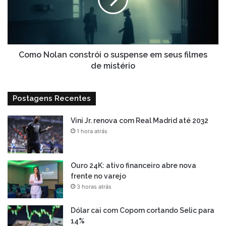
suspense
em
seus
filmes
de
mistério
Como Nolan constrói o suspense em seus filmes
de mistério
Postagens Recentes
Vini Jr. renova com Real Madrid até 2032
1 hora atrás
Ouro 24K: ativo financeiro abre nova
frente no varejo
3 horas atrás
Dólar cai com Copom cortando Selic para
14%