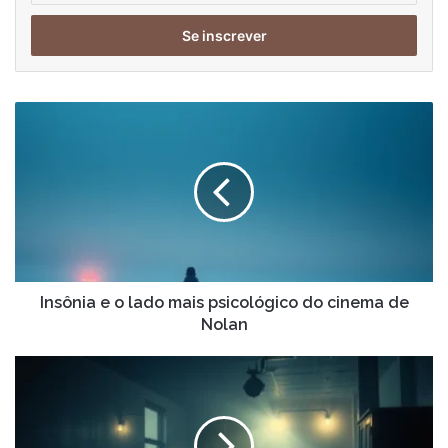
seu
endereço
de
email
Insônia
e
o
lado
mais
psicológico
do
cinema
de
Nolan
Insônia e o lado mais psicológico do cinema de
Nolan
Como
Nolan
constrói
o