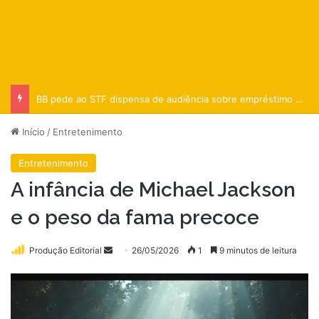
BB pede ao STF dispensa de audiência sobre empréstimo ao BRB
Início
/
Entretenimento
Entretenimento
A infância de Michael Jackson
e o peso da fama precoce
Mande
Produção Editorial
26/05/2026
1
9 minutos de leitura
um
e-
mail