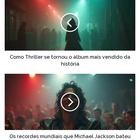
Thriller
se
tornou
o
álbum
mais
vendido
da
história
Como Thriller se tornou o álbum mais vendido da
história
Os
recordes
mundiais
que
Michael
Jackson
bateu
na
carreira
Os recordes mundiais que Michael Jackson bateu