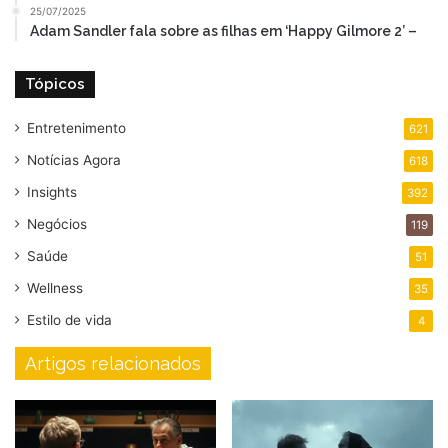
25/07/2025
Adam Sandler fala sobre as filhas em ‘Happy Gilmore 2’ –
Tópicos
Entretenimento
621
Notícias Agora
618
Insights
392
Negócios
119
Saúde
51
Wellness
35
Estilo de vida
4
Artigos relacionados