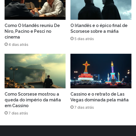
Como O Irlandês reuniu De
O Irlandês e o épico final de
Niro, Pacino e Pesci no
Scorsese sobre a máfia
cinema
5 dias atrás
4 dias atrás
Como Scorsese mostrou a
Cassino e o retrato de Las
queda do império da máfia
Vegas dominada pela máfia
em Cassino
7 dias atrás
7 dias atrás