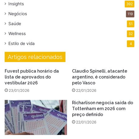
Insights
392
Negócios
119
Saúde
51
Wellness
32
Estilo de vida
4
Artigos relacionados
Fuvest publica horário da
Claudio Spinelli, atacante
lista de aprovados do
argentino, é considerado
vestibular 2026
pelo Vasco
23/01/2026
22/01/2026
Richarlison negocia saída do
Tottenham em 2026 com
preço definido
22/01/2026