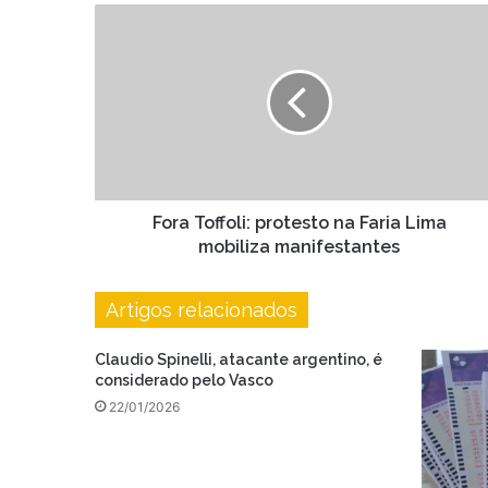
Fora
Toffoli:
protesto
na
Faria
Lima
mobiliza
manifestantes
Fora Toffoli: protesto na Faria Lima
mobiliza manifestantes
Artigos relacionados
Claudio Spinelli, atacante argentino, é
considerado pelo Vasco
22/01/2026