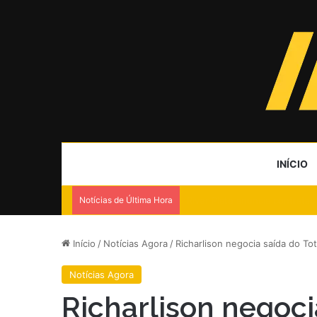
INÍCIO
Notícias de Última Hora
Queda de helicóptero no Rio 
Início
/
Notícias Agora
/
Richarlison negocia saída do T
Notícias Agora
Richarlison negoc