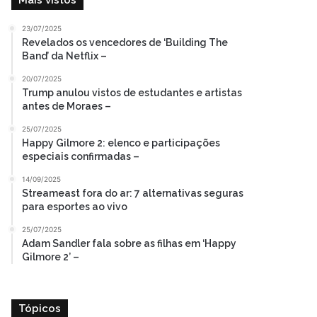
Mais vistos
23/07/2025
Revelados os vencedores de ‘Building The
Band’ da Netflix –
20/07/2025
Trump anulou vistos de estudantes e artistas
antes de Moraes –
25/07/2025
Happy Gilmore 2: elenco e participações
especiais confirmadas –
14/09/2025
Streameast fora do ar: 7 alternativas seguras
para esportes ao vivo
25/07/2025
Adam Sandler fala sobre as filhas em ‘Happy
Gilmore 2’ –
Tópicos