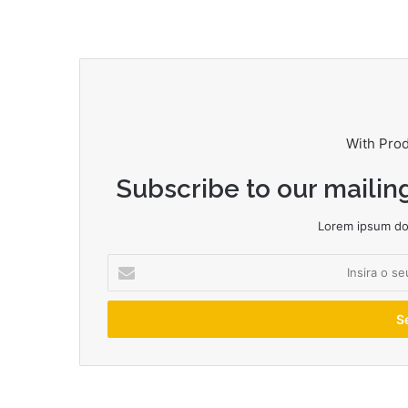
With Pro
Subscribe to our mailing
Lorem ipsum dol
Insira
o
seu
endereço
de
email