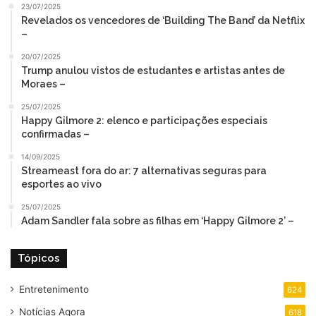
23/07/2025
Revelados os vencedores de ‘Building The Band’ da Netflix
–
20/07/2025
Trump anulou vistos de estudantes e artistas antes de
Moraes –
25/07/2025
Happy Gilmore 2: elenco e participações especiais
confirmadas –
14/09/2025
Streameast fora do ar: 7 alternativas seguras para
esportes ao vivo
25/07/2025
Adam Sandler fala sobre as filhas em ‘Happy Gilmore 2’ –
Tópicos
Entretenimento
624
Notícias Agora
618