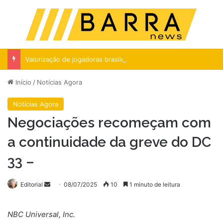
Menu
Pr
Valorização de jogadoras brasileiras salta 170% desde 2024
Início
/
Notícias Agora
Notícias Agora
Negociações recomeçam com
a continuidade da greve do DC
33 –
Mande
Editorial
08/07/2025
10
1 minuto de leitura
um
e-
NBC Universal, Inc.
mail