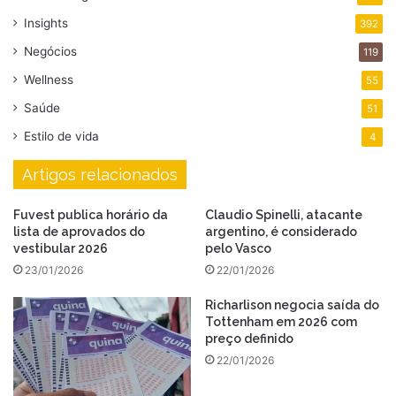
Insights
392
Negócios
119
Wellness
55
Saúde
51
Estilo de vida
4
Artigos relacionados
Fuvest publica horário da
Claudio Spinelli, atacante
lista de aprovados do
argentino, é considerado
vestibular 2026
pelo Vasco
23/01/2026
22/01/2026
Richarlison negocia saída do
Tottenham em 2026 com
preço definido
22/01/2026