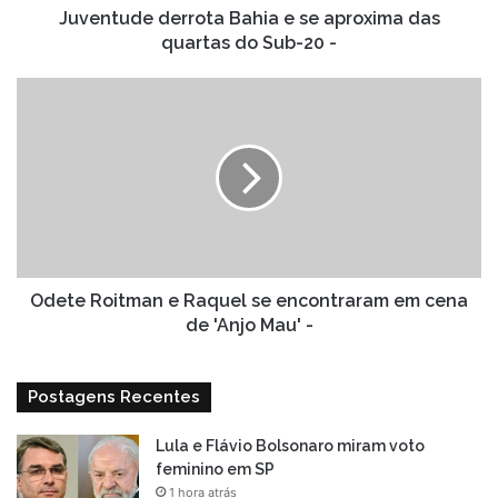
Sub-
Juventude derrota Bahia e se aproxima das
20
quartas do Sub-20 -
-
Odete
Roitman
e
Raquel
se
encontraram
em
cena
de
'Anjo
Odete Roitman e Raquel se encontraram em cena
Mau'
de 'Anjo Mau' -
-
Postagens Recentes
Lula e Flávio Bolsonaro miram voto
feminino em SP
1 hora atrás