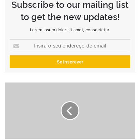
Subscribe to our mailing list
to get the new updates!
Lorem ipsum dolor sit amet, consectetur.
Insira
o
seu
endereço
de
email
Juventude
derrota
Bahia
e
se
aproxima
das
quartas
do