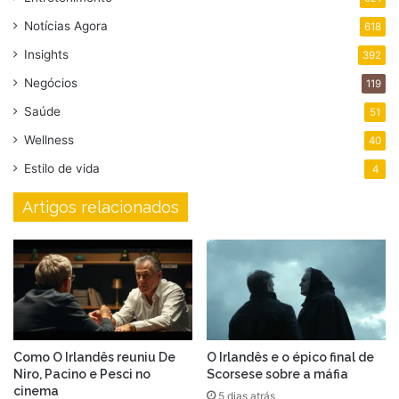
Notícias Agora
618
Insights
392
Negócios
119
Saúde
51
Wellness
40
Estilo de vida
4
Artigos relacionados
Como O Irlandês reuniu De
O Irlandês e o épico final de
Niro, Pacino e Pesci no
Scorsese sobre a máfia
cinema
5 dias atrás