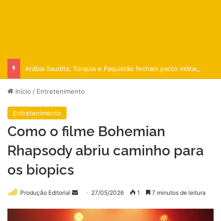
Arábia Saudita, Turquia e Paquistão fecham pacto militar
Início
/
Entretenimento
Entretenimento
Como o filme Bohemian
Rhapsody abriu caminho para
os biopics
Mande
Produção Editorial
27/05/2026
1
7 minutos de leitura
um
e-