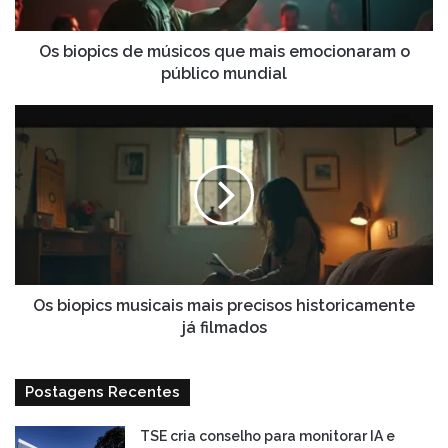
o
público
mundial
Os biopics de músicos que mais emocionaram o
público mundial
Os
biopics
musicais
mais
precisos
historicamente
já
filmados
Os biopics musicais mais precisos historicamente
já filmados
Postagens Recentes
TSE cria conselho para monitorar IA e