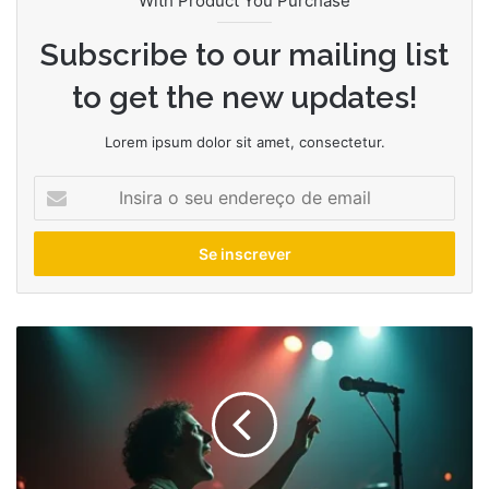
With Product You Purchase
Subscribe to our mailing list
to get the new updates!
Lorem ipsum dolor sit amet, consectetur.
Insira
o
seu
endereço
de
email
Os
biopics
de
músicos
que
mais
emocionaram