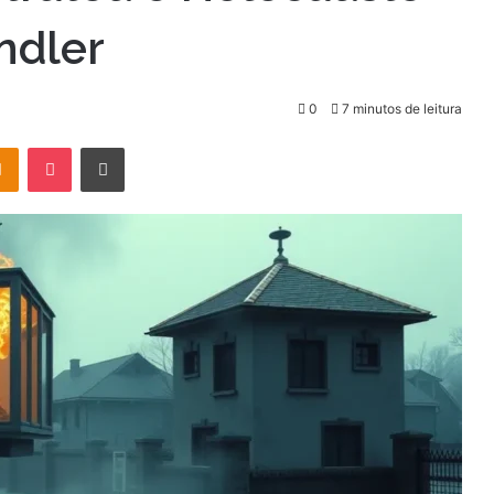
ndler
0
7 minutos de leitura
OK
Pocket
Imprimir