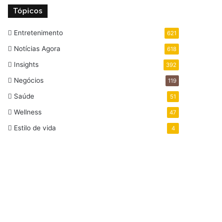
Tópicos
Entretenimento
621
Notícias Agora
618
Insights
392
Negócios
119
Saúde
51
Wellness
47
Estilo de vida
4