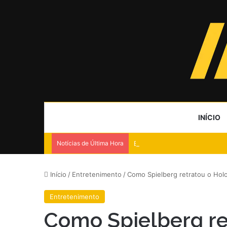
INÍCIO
Notícias de Última Hora
Estudo aponta Congresso for
Início
/
Entretenimento
/
Como Spielberg retratou o Holo
Entretenimento
Como Spielberg re