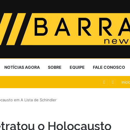
NOTÍCIAS AGORA
SOBRE
EQUIPE
FALE CONOSCO
talecido com menos transparência
Iníci
causto em A Lista de Schindler
tratou o Holocausto