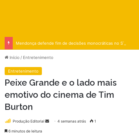
Mendonça defende fim de decisões monocráticas no STF
Início
/
Entretenimento
Entretenimento
Peixe Grande e o lado mais
emotivo do cinema de Tim
Burton
Mande
Produção Editorial
4 semanas atrás
1
um
6 minutos de leitura
e-