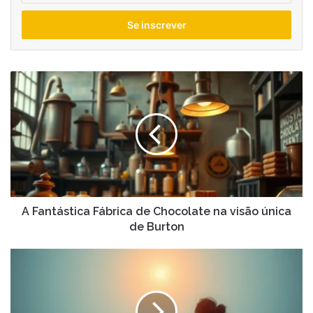
seu
endereço
de
email
A
Fantástica
Fábrica
de
Chocolate
na
visão
única
de
Burton
A Fantástica Fábrica de Chocolate na visão única
de Burton
Estratégias
de
fidelização
para