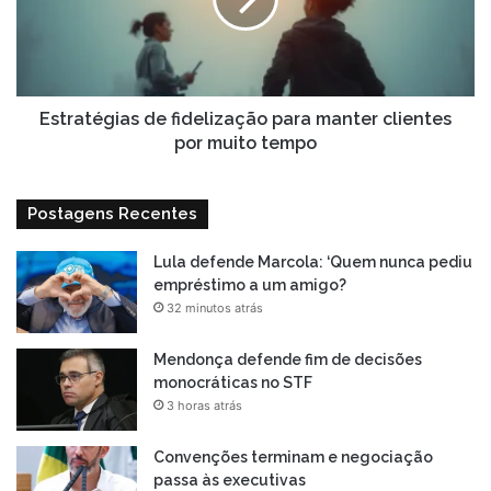
manter
clientes
por
muito
tempo
Estratégias de fidelização para manter clientes
por muito tempo
Postagens Recentes
Lula defende Marcola: ‘Quem nunca pediu
empréstimo a um amigo?
32 minutos atrás
Mendonça defende fim de decisões
monocráticas no STF
3 horas atrás
Convenções terminam e negociação
passa às executivas