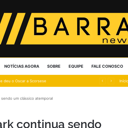
NOTÍCIAS AGORA
SOBRE
EQUIPE
FALE CONOSCO
te deu o Oscar a Scorsese
Iníci
a sendo um clássico atemporal
ark continua sendo