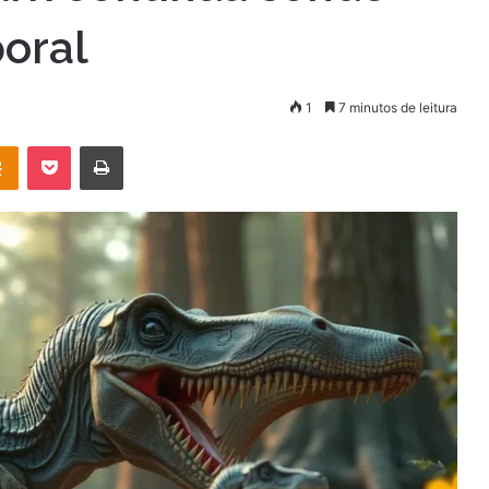
oral
1
7 minutos de leitura
OK
Pocket
Imprimir