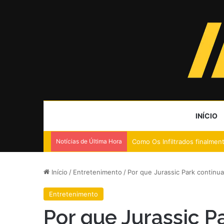
INÍCIO
Notícias de Última Hora
Como Os Infiltrados finalmen
Início
/
Entretenimento
/
Por que Jurassic Park continu
Entretenimento
Por que Jurassic P