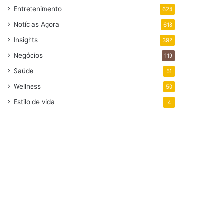
Entretenimento
624
Notícias Agora
618
Insights
392
Negócios
119
Saúde
51
Wellness
50
Estilo de vida
4