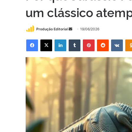
um clássico atemp
Mande
Produção Editorial
19/06/2026
um
Facebook
X
Linkedin
Tumblr
Pinterest
Reddit
VK
e-
mail