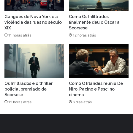
Gangues de Nova York e a
Como Os Infiltrados
violência das ruas no século
finalmente deu o Oscar a
XIX
Scorsese
11 horas atrás
12 horas atrás
Os Infiltrados e o thriller
Como O Irlandês reuniu De
policial premiado de
Niro, Pacino e Pesci no
Scorsese
cinema
12 horas atrás
6 dias atrás