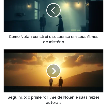
constrói
o
suspense
em
seus
filmes
de
mistério
Como Nolan constrói o suspense em seus filmes
de mistério
Seguindo:
o
primeiro
filme
de
Nolan
e
suas
raízes
autorais
Seguindo: o primeiro filme de Nolan e suas raízes
autorais