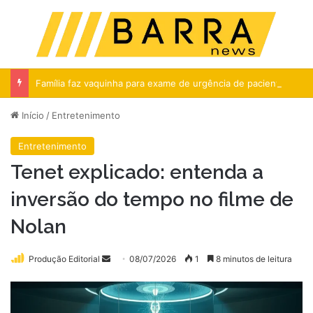
Menu
Pr
Família faz vaquinha para exame de urgência de paciente com câncer no DF
Início
/
Entretenimento
Entretenimento
Tenet explicado: entenda a
inversão do tempo no filme de
Nolan
Mande
Produção Editorial
08/07/2026
1
8 minutos de leitura
um
e-
mail