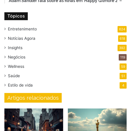
Adam Sandler fala sobre as filhas em ‘Happy Gilmore 2’ –
Tópicos
Entretenimento
624
Notícias Agora
618
Insights
392
Negócios
119
Wellness
59
Saúde
51
Estilo de vida
4
Artigos relacionados