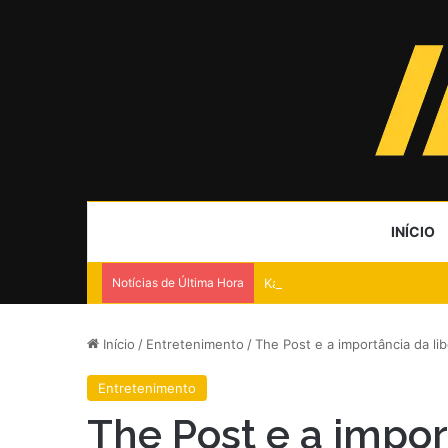
INÍCIO
Notícias de Última Hora
Kast anuncia pacote de 30 re
Início
/
Entretenimento
/
The Post e a importância da l
Entretenimento
The Post e a impor