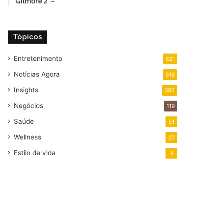
Gilmore 2’ –
Tópicos
Entretenimento
621
Notícias Agora
618
Insights
392
Negócios
119
Saúde
51
Wellness
27
Estilo de vida
4