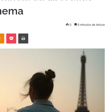
inema
0
6 minutos de leitura
OK
Pocket
Imprimir