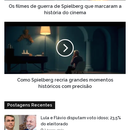
história
Os filmes de guerra de Spielberg que marcaram a
do
história do cinema
cinema
Como
Spielberg
recria
grandes
momentos
históricos
com
precisão
Como Spielberg recria grandes momentos
históricos com precisão
Postagens Recentes
Lula e Flávio disputam voto idoso; 23,5%
do eleitorado
2 horas atrás