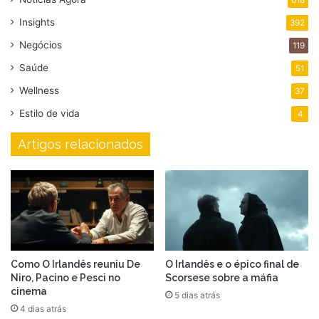
Insights
392
Negócios
119
Saúde
51
Wellness
37
Estilo de vida
4
Artigos relacionados
Como O Irlandês reuniu De
O Irlandês e o épico final de
Niro, Pacino e Pesci no
Scorsese sobre a máfia
cinema
5 dias atrás
4 dias atrás