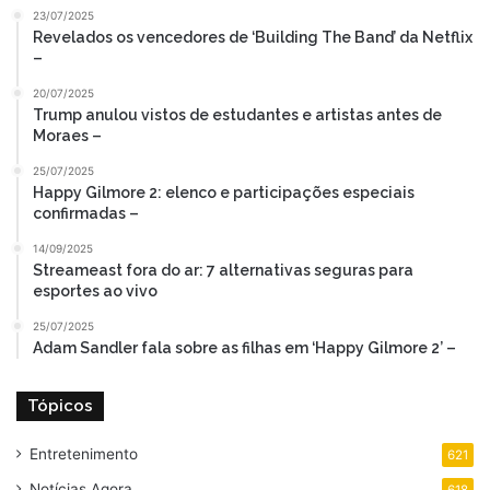
23/07/2025
Revelados os vencedores de ‘Building The Band’ da Netflix
–
20/07/2025
Trump anulou vistos de estudantes e artistas antes de
Moraes –
25/07/2025
Happy Gilmore 2: elenco e participações especiais
confirmadas –
14/09/2025
Streameast fora do ar: 7 alternativas seguras para
esportes ao vivo
25/07/2025
Adam Sandler fala sobre as filhas em ‘Happy Gilmore 2’ –
Tópicos
Entretenimento
621
Notícias Agora
618