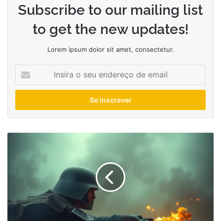
Subscribe to our mailing list
to get the new updates!
Lorem ipsum dolor sit amet, consectetur.
Insira
o
seu
endereço
de
email
Os
filmes
de
guerra
de
Spielberg
que
marcaram
a