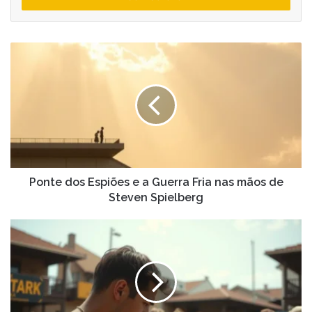
de
email
Ponte
dos
Espiões
e
a
Guerra
Fria
nas
mãos
de
Ponte dos Espiões e a Guerra Fria nas mãos de
Steven
Steven Spielberg
Spielberg
Amistad
e
o
drama
histórico
da