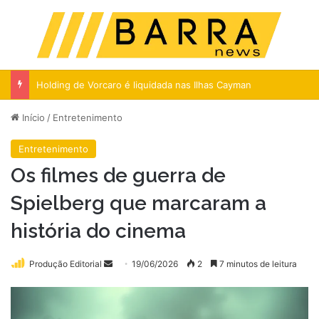
Menu
Pr
Holding de Vorcaro é liquidada nas Ilhas Cayman
Início
/
Entretenimento
Entretenimento
Os filmes de guerra de
Spielberg que marcaram a
história do cinema
Mande
Produção Editorial
19/06/2026
2
7 minutos de leitura
um
e-
mail