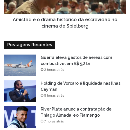
escravidão
no
cinema
de
Amistad e o drama histórico da escravidão no
Spielberg
cinema de Spielberg
Postagens Recentes
Guerra eleva gastos de aéreas com
combustível em R$ 5,2 bi
2 horas atrás
Holding de Vorcaro é liquidada nas Ilhas
Cayman
5 horas atrás
River Plate anuncia contratação de
Thiago Almada, ex-Flamengo
7 horas atrás