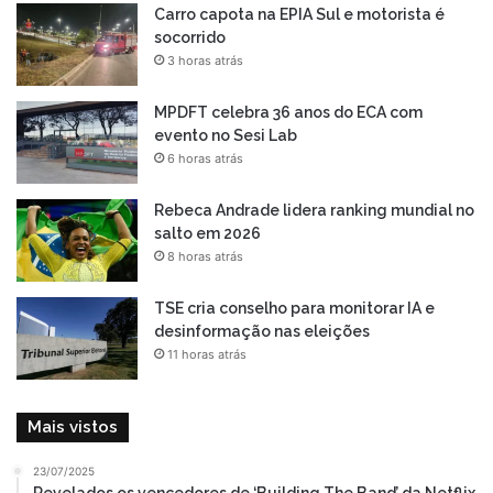
Carro capota na EPIA Sul e motorista é
socorrido
3 horas atrás
MPDFT celebra 36 anos do ECA com
evento no Sesi Lab
6 horas atrás
Rebeca Andrade lidera ranking mundial no
salto em 2026
8 horas atrás
TSE cria conselho para monitorar IA e
desinformação nas eleições
11 horas atrás
Mais vistos
23/07/2025
Revelados os vencedores de ‘Building The Band’ da Netflix