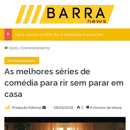
Menu
Pr
Carro capota na EPIA Sul e motorista é socorrido
Início
/
Entretenimento
Entretenimento
As melhores séries de
comédia para rir sem parar em
casa
Mande
Produção Editorial
08/05/2026
2
6 minutos de leitura
um
e-
mail