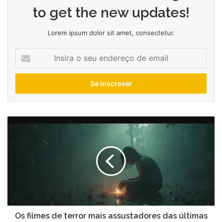
to get the new updates!
Lorem ipsum dolor sit amet, consectetur.
Insira
o
seu
endereço
de
email
Os
filmes
de
terror
mais
assustadores
das
últimas
décadas
Os filmes de terror mais assustadores das últimas