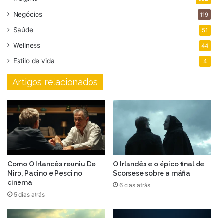
Negócios
119
Saúde
51
Wellness
44
Estilo de vida
4
Artigos relacionados
Como O Irlandês reuniu De
O Irlandês e o épico final de
Niro, Pacino e Pesci no
Scorsese sobre a máfia
cinema
6 dias atrás
5 dias atrás