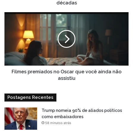
décadas
Filmes
premiados
no
Oscar
que
você
ainda
não
assistiu
Filmes premiados no Oscar que você ainda não
assistiu
Postagens Recentes
Trump nomeia 90% de aliados políticos
como embaixadores
58 minutos atrás