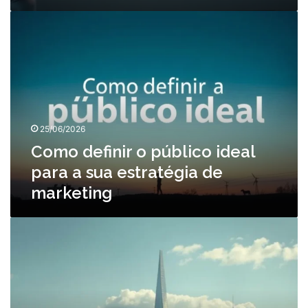
Como
definir
o
público
ideal
para
a
sua
25/06/2026
estratégia
de
Como definir o público ideal
marketing
para a sua estratégia de
marketing
Marketing
de
conteúdo:
como
criar
materiais