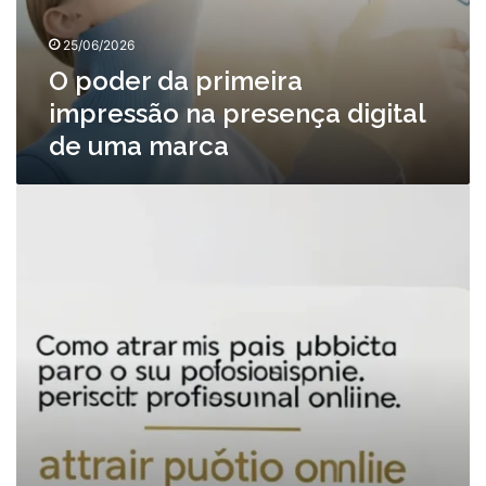
25/06/2026
O poder da primeira
impressão na presença digital
de uma marca
Como
atrair
mais
público
para
o
seu
perfil
profissional
online