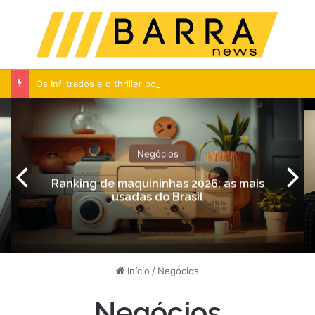
Menu
Pr
Os Infiltrados e o thriller policial premiado de Scorsese
Negócios
Ranking de maquininhas 2026: as mais
usadas do Brasil
Início
/
Negócios
Negócios