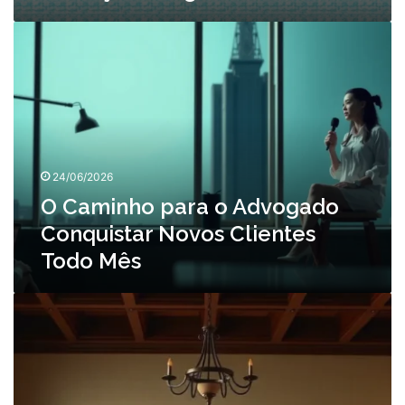
O
Caminho
para
o
Advogado
Conquistar
Novos
Clientes
24/06/2026
Todo
Mês
O Caminho para o Advogado
Conquistar Novos Clientes
Todo Mês
Escritório
de
Advocacia:
Como
Ganhar
Visibilidade