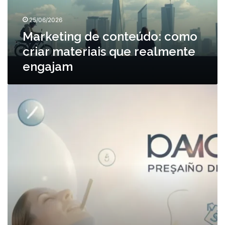
que
realmente
25/06/2026
engajam
Marketing de conteúdo: como
criar materiais que realmente
engajam
O
poder
da
primeira
impressão
na
presença
digital
de
uma
marca