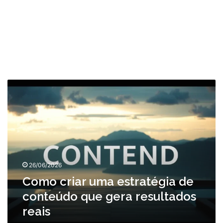
Como
criar
uma
estratégia
de
conteúdo
que
gera
26/06/2026
resultados
reais
Como criar uma estratégia de
conteúdo que gera resultados
reais