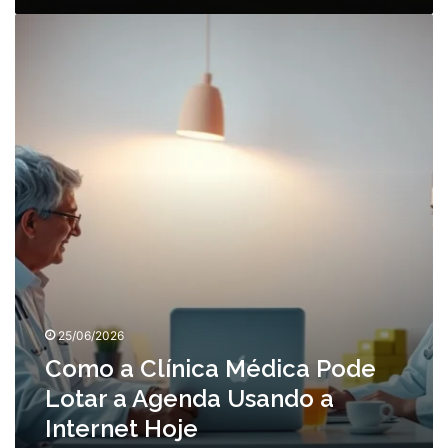
Como
a
Clínica
Médica
Pode
Lotar
a
Agenda
Usando
a
Internet
Hoje
25/06/2026
Como a Clínica Médica Pode
Lotar a Agenda Usando a
Internet Hoje