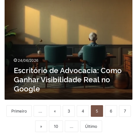
Real
no
Google
24/06/2026
Escritório de Advocacia: Como
Ganhar Visibilidade Real no
Google
Primeiro
...
«
3
4
5
6
7
»
10
...
Último