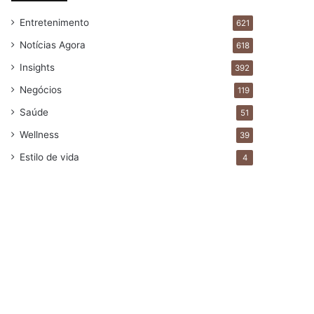
Entretenimento
621
Notícias Agora
618
Insights
392
Negócios
119
Saúde
51
Wellness
39
Estilo de vida
4