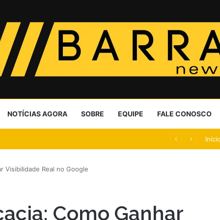
NOTÍCIAS AGORA
SOBRE
EQUIPE
FALE CONOSCO
ndurecem crédito com alta dos calotes
Iníci
 Visibilidade Real no Google
ocacia: Como Ganhar