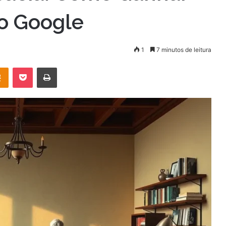
no Google
1
7 minutos de leitura
OK
Pocket
Imprimir