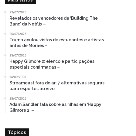
Mais vistos
23/07/2025
Revelados os vencedores de ‘Building The
Band’ da Netflix –
20/07/2025
Trump anulou vistos de estudantes e artistas
antes de Moraes –
25/07/2025
Happy Gilmore 2: elenco e participações
especiais confirmadas –
14/09/2025
Streameast fora do ar: 7 alternativas seguras
para esportes ao vivo
25/07/2025
Adam Sandler fala sobre as filhas em ‘Happy
Gilmore 2’ –
Tópicos