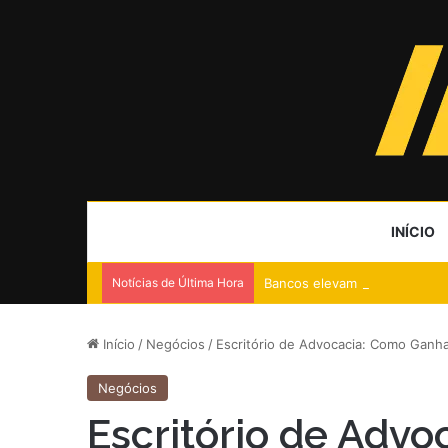
INÍCIO
Notícias de Última Hora
Bancos elevam provisões e e
Início
/
Negócios
/
Escritório de Advocacia: Como Ganhar
Negócios
Escritório de Adv