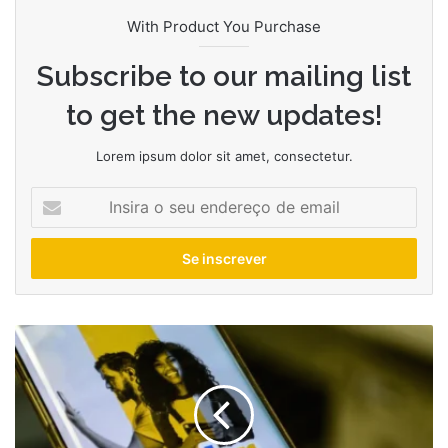
With Product You Purchase
Subscribe to our mailing list
to get the new updates!
Lorem ipsum dolor sit amet, consectetur.
Insira
o
seu
endereço
de
email
Uso
da
assinatura
GOV.BR
aumenta
90%