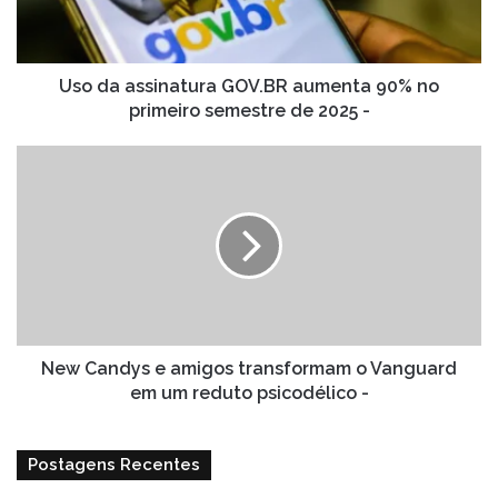
no
primeiro
semestre
de
Uso da assinatura GOV.BR aumenta 90% no
2025
primeiro semestre de 2025 -
-
New
Candys
e
amigos
transformam
o
Vanguard
em
um
reduto
New Candys e amigos transformam o Vanguard
psicodélico
em um reduto psicodélico -
-
Postagens Recentes