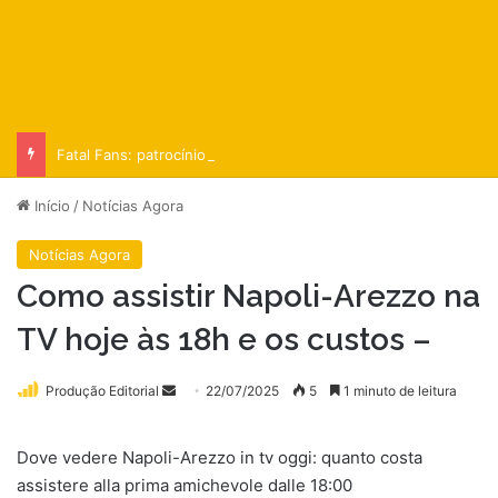
Fatal Fans: patrocínio no Corinthians busca ‘naturalizar’ conteúdo adulto
Início
/
Notícias Agora
Notícias Agora
Como assistir Napoli-Arezzo na
TV hoje às 18h e os custos –
Mande
Produção Editorial
22/07/2025
5
1 minuto de leitura
um
e-
Dove vedere Napoli-Arezzo in tv oggi: quanto costa
mail
assistere alla prima amichevole dalle 18:00