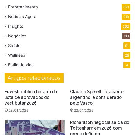
Entretenimento
621
Notícias Agora
618
Insights
392
Negócios
119
Saúde
51
Wellness
28
Estilo de vida
4
Artigos relacionados
Fuvest publica horário da
Claudio Spinelli, atacante
lista de aprovados do
argentino, é considerado
vestibular 2026
pelo Vasco
23/01/2026
22/01/2026
Richarlison negocia saída do
Tottenham em 2026 com
preço definido