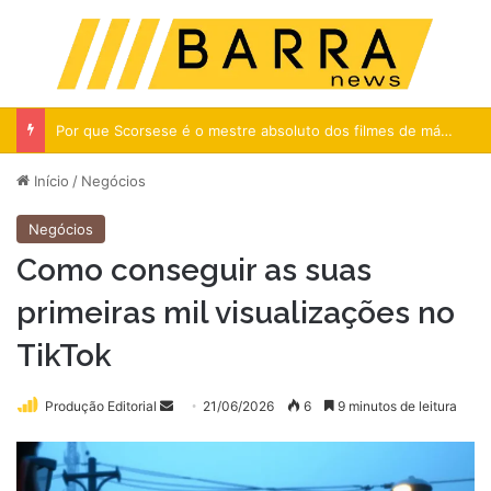
Menu
Pr
Por que Scorsese é o mestre absoluto dos filmes de máfia
Início
/
Negócios
Negócios
Como conseguir as suas
primeiras mil visualizações no
TikTok
Mande
Produção Editorial
21/06/2026
6
9 minutos de leitura
um
e-
mail