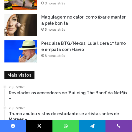
3 horas atrás
Maquiagem no calor: como fixar e manter
a pele bonita
5 horas atrás
Pesquisa BTG/Nexus: Lula lidera 1º turno
e empata com Flávio
8 horas atrás
Mais vistos
23/07/2025
Revelados os vencedores de ‘Building The Band’ da Netflix
–
20/07/2025
Trump anulou vistos de estudantes e artistas antes de
Moraes –
25/07/2025
Facebook
X
WhatsApp
Telegram
Viber