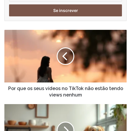
seu
endereço
de
email
Por
que
os
seus
vídeos
no
TikTok
não
estão
tendo
Por que os seus vídeos no TikTok não estão tendo
views
views nenhum
nenhum
Como
Desentupir
Pia
da