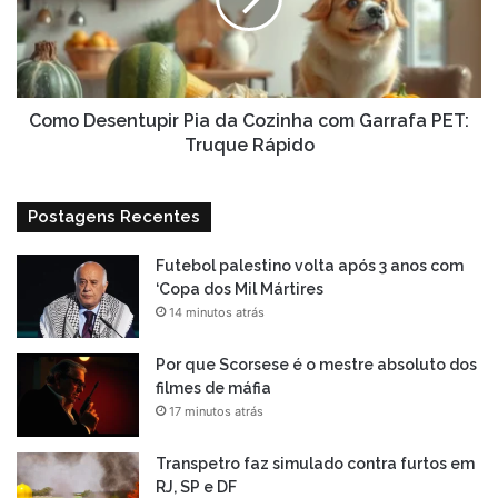
Cozinha
com
Garrafa
PET:
Truque
Rápido
Como Desentupir Pia da Cozinha com Garrafa PET:
Truque Rápido
Postagens Recentes
Futebol palestino volta após 3 anos com
‘Copa dos Mil Mártires
14 minutos atrás
Por que Scorsese é o mestre absoluto dos
filmes de máfia
17 minutos atrás
Transpetro faz simulado contra furtos em
RJ, SP e DF