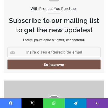
With Product You Purchase
Subscribe to our mailing list
to get the new updates!
Lorem ipsum dolor sit amet, consectetur.
Insira
o
seu
endereço
de
email
As
teorias
de
fãs
sobre
Facebook
X
WhatsApp
Telegram
Viber