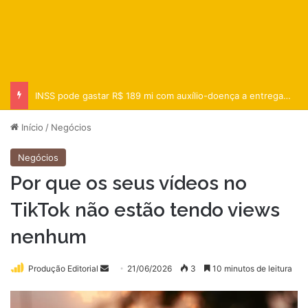
Arábia Saudita, Turquia e Paquistão assinam acordo de defesa
Início
/
Negócios
Negócios
Por que os seus vídeos no
TikTok não estão tendo views
nenhum
Mande
Produção Editorial
21/06/2026
3
10 minutos de leitura
um
e-