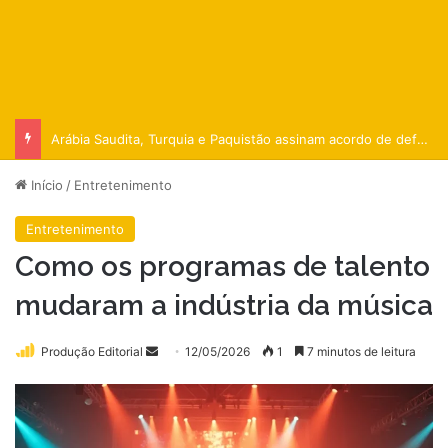
Arábia Saudita, Turquia e Paquistão assinam acordo de defesa
Início
/
Entretenimento
Entretenimento
Como os programas de talento
mudaram a indústria da música
Mande
Produção Editorial
12/05/2026
1
7 minutos de leitura
um
e-
mail