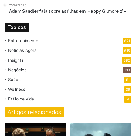
25/07/2025
Adam Sandler fala sobre as filhas em ‘Happy Gilmore 2’ –
Tópicos
Entretenimento
621
Notícias Agora
618
Insights
392
Negócios
119
Saúde
51
Wellness
36
Estilo de vida
4
Artigos relacionados