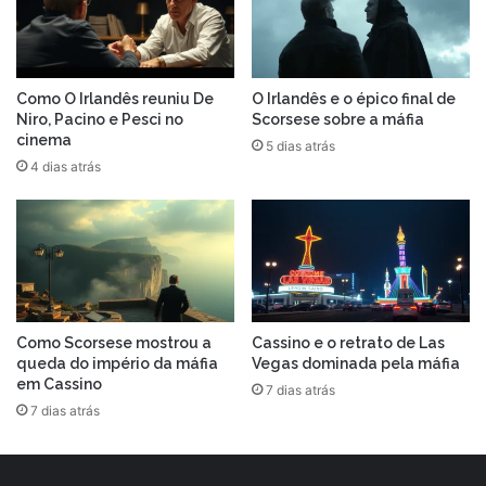
Como O Irlandês reuniu De
O Irlandês e o épico final de
Niro, Pacino e Pesci no
Scorsese sobre a máfia
cinema
5 dias atrás
4 dias atrás
Como Scorsese mostrou a
Cassino e o retrato de Las
queda do império da máfia
Vegas dominada pela máfia
em Cassino
7 dias atrás
7 dias atrás