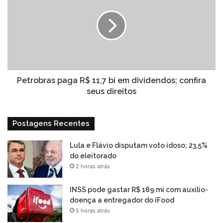
R$
11,7
bi
em
dividendos;
confira
seus
direitos
Petrobras paga R$ 11,7 bi em dividendos; confira
seus direitos
Postagens Recentes
Lula e Flávio disputam voto idoso; 23,5%
do eleitorado
2 horas atrás
INSS pode gastar R$ 189 mi com auxílio-
doença a entregador do iFood
5 horas atrás