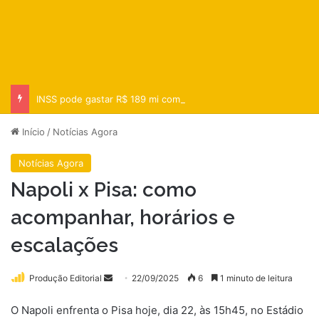
INSS pode gastar R$ 189 mi com auxílio-doença a entregador do iFood
Início
/
Notícias Agora
Notícias Agora
Napoli x Pisa: como
acompanhar, horários e
escalações
Mande
Produção Editorial
22/09/2025
6
1 minuto de leitura
um
O Napoli enfrenta o Pisa hoje, dia 22, às 15h45, no Estádio
e-