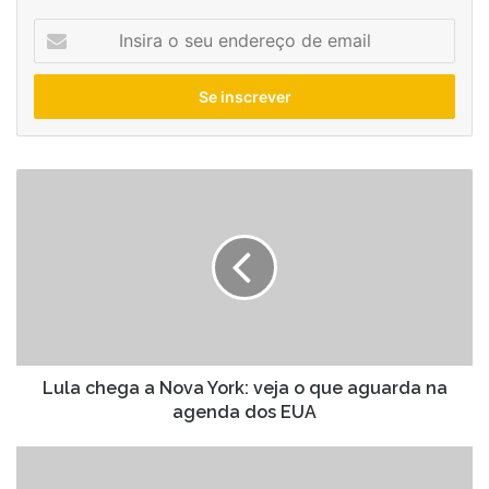
Insira
o
seu
endereço
de
email
Lula
chega
a
Nova
York:
veja
o
que
aguarda
na
Lula chega a Nova York: veja o que aguarda na
agenda
agenda dos EUA
dos
EUA
Petrobras
paga