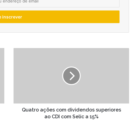
Quatro
ações
com
dividendos
superiores
ao
CDI
com
Selic
a
Quatro ações com dividendos superiores
15%
ao CDI com Selic a 15%