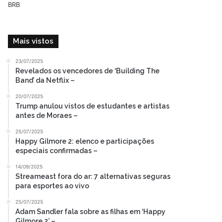
Mais vistos
23/07/2025
Revelados os vencedores de ‘Building The
Band’ da Netflix –
20/07/2025
Trump anulou vistos de estudantes e artistas
antes de Moraes –
25/07/2025
Happy Gilmore 2: elenco e participações
especiais confirmadas –
14/09/2025
Streameast fora do ar: 7 alternativas seguras
para esportes ao vivo
25/07/2025
Adam Sandler fala sobre as filhas em ‘Happy
Gilmore 2’ –