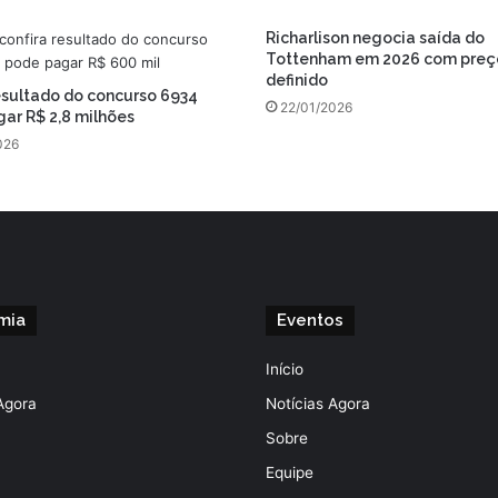
Richarlison negocia saída do
Tottenham em 2026 com preç
definido
esultado do concurso 6934
22/01/2026
ar R$ 2,8 milhões
026
mia
Eventos
Início
Agora
Notícias Agora
Sobre
Equipe