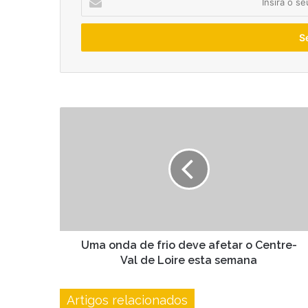
o
seu
endereço
de
email
Uma
onda
de
frio
deve
afetar
o
Centre-
Val
de
Uma onda de frio deve afetar o Centre-
Loire
Val de Loire esta semana
esta
semana
Artigos relacionados