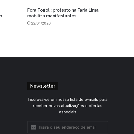
Fora Toffoli: protesto na Faria Lima
o
mobiliza manifestantes
22/01/2026
Newsletter
Inscreva-se em nossa lista de e-mails para
receber novas atualizações e ofertas
especiais
Insira
o