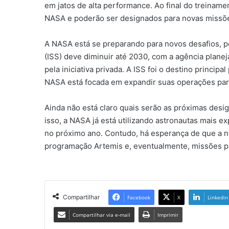
em jatos de alta performance. Ao final do treinamen
NASA e poderão ser designados para novas missõ
A NASA está se preparando para novos desafios, po
(ISS) deve diminuir até 2030, com a agência plane
pela iniciativa privada. A ISS foi o destino princip
NASA está focada em expandir suas operações para 
Ainda não está claro quais serão as próximas des
isso, a NASA já está utilizando astronautas mais ex
no próximo ano. Contudo, há esperança de que a n
programação Artemis e, eventualmente, missões p
Compartilhar
Facebook
X
Linkedin
Compartilhar via e-mail
Imprimir