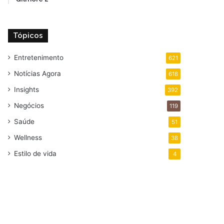
Tópicos
Entretenimento
621
Notícias Agora
618
Insights
392
Negócios
119
Saúde
51
Wellness
38
Estilo de vida
4