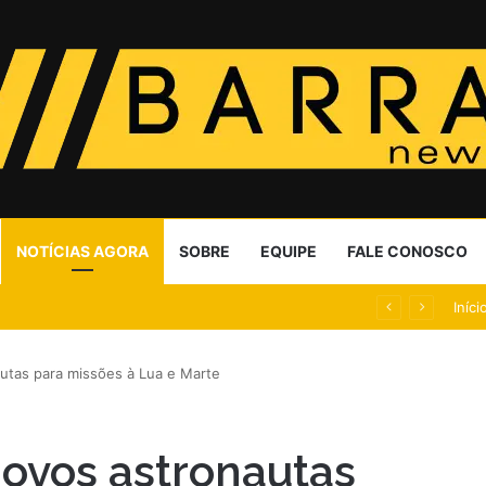
NOTÍCIAS AGORA
SOBRE
EQUIPE
FALE CONOSCO
doso; 23,5% do eleitorado
Iníci
utas para missões à Lua e Marte
ovos astronautas