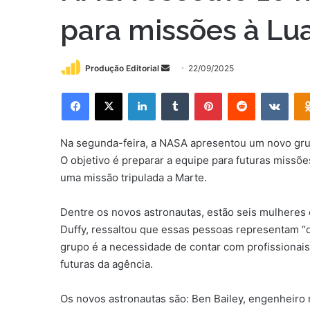
para missões à Lu
Mande
Produção Editorial
22/09/2025
um
Facebook
X
Linkedin
Tumblr
Pinterest
Reddit
VK
e-
mail
Na segunda-feira, a NASA apresentou um novo grup
O objetivo é preparar a equipe para futuras missõ
uma missão tripulada a Marte.
Dentre os novos astronautas, estão seis mulheres
Duffy, ressaltou que essas pessoas representam “
grupo é a necessidade de contar com profissionai
futuras da agência.
Os novos astronautas são: Ben Bailey, engenheiro m