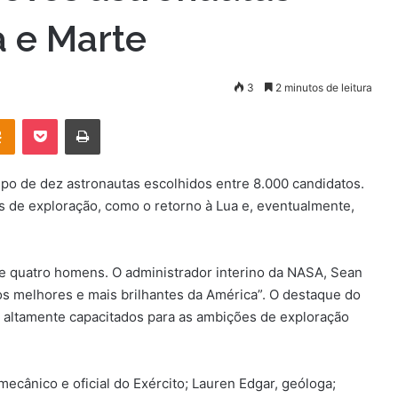
a e Marte
3
2 minutos de leitura
OK
Pocket
Imprimir
o de dez astronautas escolhidos entre 8.000 candidatos.
es de exploração, como o retorno à Lua e, eventualmente,
 e quatro homens. O administrador interino da NASA, Sean
os melhores e mais brilhantes da América”. O destaque do
s altamente capacitados para as ambições de exploração
ecânico e oficial do Exército; Lauren Edgar, geóloga;