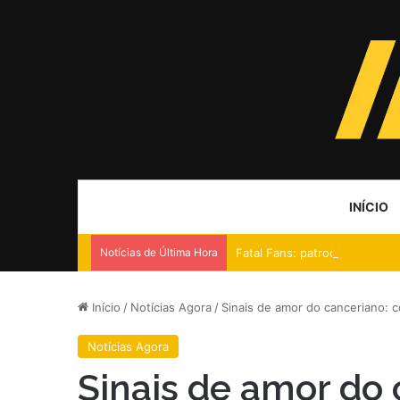
INÍCIO
Notícias de Última Hora
Fatal Fans: patrocínio no Cor
Início
/
Notícias Agora
/
Sinais de amor do canceriano: c
Notícias Agora
Sinais de amor do