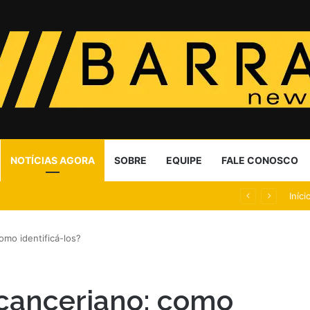
NOTÍCIAS AGORA
SOBRE
EQUIPE
FALE CONOSCO
inthians busca ‘naturalizar’ conteúdo adulto
Iníci
omo identificá-los?
 canceriano: como