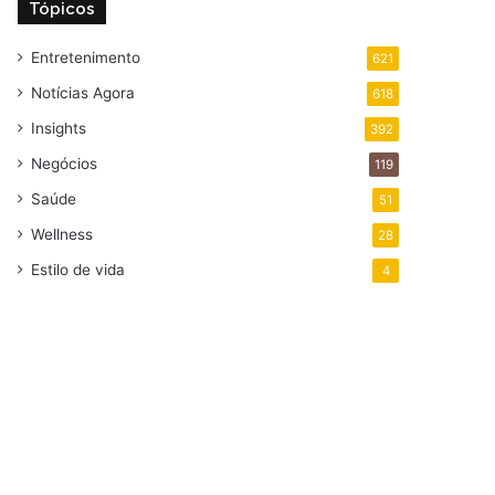
Tópicos
Entretenimento
621
Notícias Agora
618
Insights
392
Negócios
119
Saúde
51
Wellness
28
Estilo de vida
4