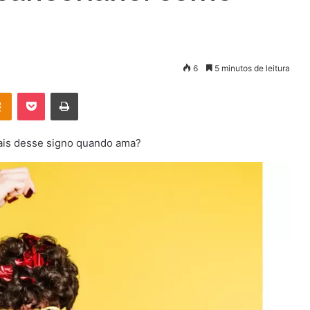
6
5 minutos de leitura
OK
Pocket
Imprimir
ais desse signo quando ama?