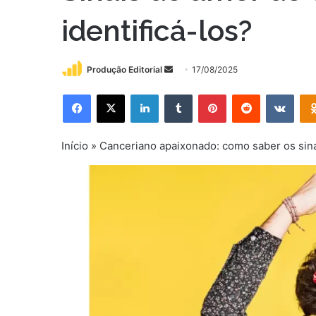
identificá-los?
Mande
Produção Editorial
17/08/2025
um
Facebook
X
Linkedin
Tumblr
Pinterest
Reddit
VK
e-
mail
Início
»
Canceriano apaixonado: como saber os sin