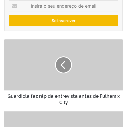
Insira
o
seu
endereço
de
email
Guardiola
faz
rápida
entrevista
antes
de
Fulham
x
City
Guardiola faz rápida entrevista antes de Fulham x
City
Flick
informando:
ainda