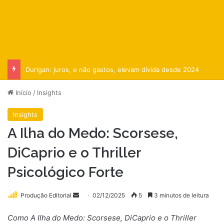
Durigan: juros, e não gastos, elevam dívida desde 2024
Início
/
Insights
Insights
A Ilha do Medo: Scorsese,
DiCaprio e o Thriller
Psicológico Forte
Mande
Produção Editorial
02/12/2025
5
3 minutos de leitura
um
Como A Ilha do Medo: Scorsese, DiCaprio e o Thriller
e-