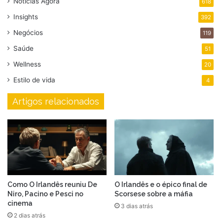
Notícias Agora
618
Insights
392
Negócios
119
Saúde
51
Wellness
20
Estilo de vida
4
Artigos relacionados
Como O Irlandês reuniu De
O Irlandês e o épico final de
Niro, Pacino e Pesci no
Scorsese sobre a máfia
cinema
3 dias atrás
2 dias atrás