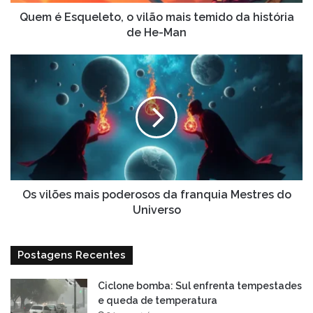
história
de
Quem é Esqueleto, o vilão mais temido da história
He-
de He-Man
Man
Os
vilões
mais
poderosos
da
franquia
Mestres
do
Universo
Os vilões mais poderosos da franquia Mestres do
Universo
Postagens Recentes
Ciclone bomba: Sul enfrenta tempestades
e queda de temperatura