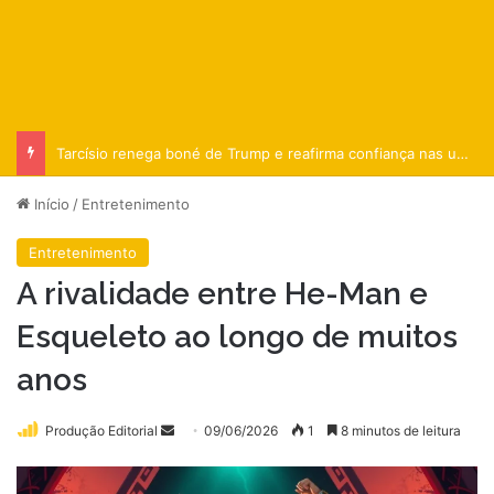
Tarcísio renega boné de Trump e reafirma confiança nas urnas
Início
/
Entretenimento
Entretenimento
A rivalidade entre He-Man e
Esqueleto ao longo de muitos
anos
Mande
Produção Editorial
09/06/2026
1
8 minutos de leitura
um
e-