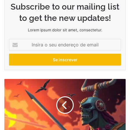
Subscribe to our mailing list
to get the new updates!
Lorem ipsum dolor sit amet, consectetur.
Insira
o
seu
endereço
de
email
Quem
é
Esqueleto,
o
vilão
mais
temido
da