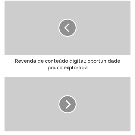
Revenda
de
conteúdo
digital:
oportunidade
pouco
explorada
Revenda de conteúdo digital: oportunidade
pouco explorada
Qual
ilha
serviu
de
cenário
para
A
Praia
com