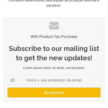
Conteúdo desenvolvido pela equipe de produção editorial e
parceiros.
With Product You Purchase
Subscribe to our mailing list
to get the new updates!
Lorem ipsum dolor sit amet, consectetur.
Insira
o
seu
endereço
de
email