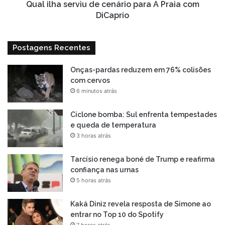
DiCaprio
Qual ilha serviu de cenário para A Praia com
DiCaprio
Postagens Recentes
Onças-pardas reduzem em 76% colisões
com cervos
6 minutos atrás
Ciclone bomba: Sul enfrenta tempestades
e queda de temperatura
3 horas atrás
Tarcísio renega boné de Trump e reafirma
confiança nas urnas
5 horas atrás
Kaká Diniz revela resposta de Simone ao
entrar no Top 10 do Spotify
7 horas atrás