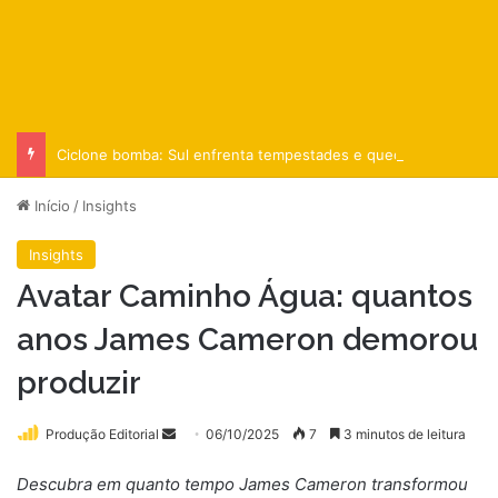
Ciclone bomba: Sul enfrenta tempestades e queda de temperatura
Início
/
Insights
Insights
Avatar Caminho Água: quantos
anos James Cameron demorou
produzir
Mande
Produção Editorial
06/10/2025
7
3 minutos de leitura
um
Descubra em quanto tempo James Cameron transformou
e-