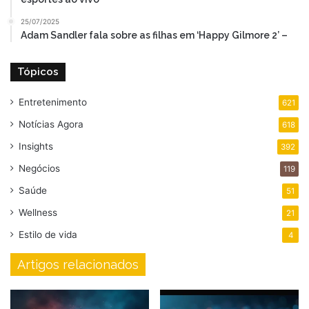
25/07/2025
Adam Sandler fala sobre as filhas em ‘Happy Gilmore 2’ –
Tópicos
Entretenimento
621
Notícias Agora
618
Insights
392
Negócios
119
Saúde
51
Wellness
21
Estilo de vida
4
Artigos relacionados