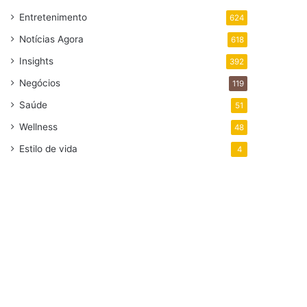
Entretenimento
624
Notícias Agora
618
Insights
392
Negócios
119
Saúde
51
Wellness
48
Estilo de vida
4