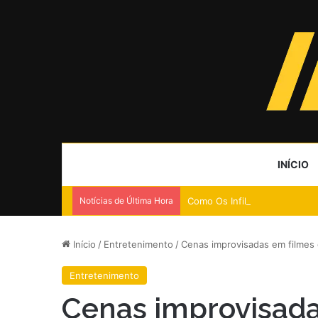
INÍCIO
Notícias de Última Hora
Como Os Infiltrados finalmen
Início
/
Entretenimento
/
Cenas improvisadas em filmes
Entretenimento
Cenas improvisada