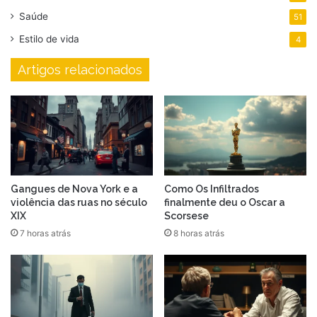
Saúde
51
Estilo de vida
4
Artigos relacionados
Gangues de Nova York e a
Como Os Infiltrados
violência das ruas no século
finalmente deu o Oscar a
XIX
Scorsese
7 horas atrás
8 horas atrás