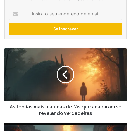
Insira
o
seu
endereço
de
email
As
teorias
mais
malucas
de
fãs
que
acabaram
se
revelando
As teorias mais malucas de fãs que acabaram se
verdadeiras
revelando verdadeiras
O