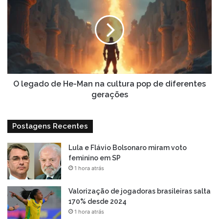
legado
de
He-
Man
na
cultura
pop
de
diferentes
O legado de He-Man na cultura pop de diferentes
gerações
gerações
Postagens Recentes
Lula e Flávio Bolsonaro miram voto
feminino em SP
1 hora atrás
Valorização de jogadoras brasileiras salta
170% desde 2024
1 hora atrás