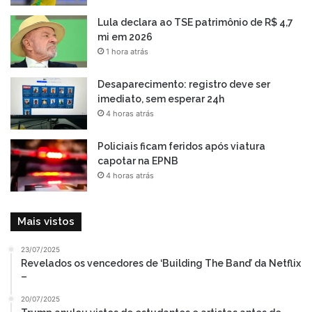
Lula declara ao TSE patrimônio de R$ 4,7
mi em 2026
1 hora atrás
Desaparecimento: registro deve ser
imediato, sem esperar 24h
4 horas atrás
Policiais ficam feridos após viatura
capotar na EPNB
4 horas atrás
Mais vistos
23/07/2025
Revelados os vencedores de ‘Building The Band’ da Netflix
–
20/07/2025