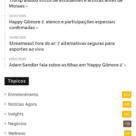
Trump anulou vistos de estudantes e artistas antes de
Moraes –
25/07/2025
Happy Gilmore 2: elenco e participações especiais
confirmadas –
14/09/2025
Streameast fora do ar: 7 alternativas seguras para
esportes ao vivo
25/07/2025
Adam Sandler fala sobre as filhas em ‘Happy Gilmore 2’ –
Tópicos
Entretenimento
624
Notícias Agora
618
Insights
392
Negócios
119
Wellness
55