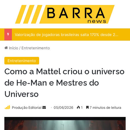
Menu
Pr
Valorização de jogadoras brasileiras salta 170% desde 2024
Início
/
Entretenimento
Entretenimento
Como a Mattel criou o universo
de He-Man e Mestres do
Universo
Mande
Produção Editorial
05/06/2026
1
7 minutos de leitura
um
e-
mail