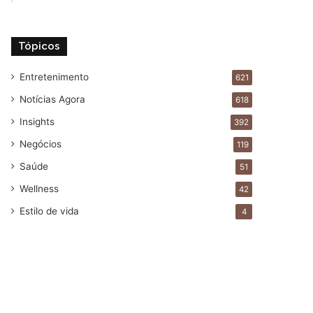
Tópicos
Entretenimento
621
Notícias Agora
618
Insights
392
Negócios
119
Saúde
51
Wellness
42
Estilo de vida
4