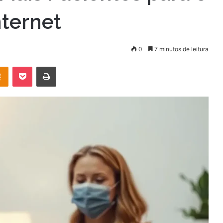
nternet
0
7 minutos de leitura
OK
Pocket
Imprimir