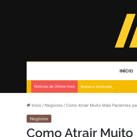
INÍCIO
Notícias de Última Hora
Rebeca Andrade lidera ranki
Início
/
Negócios
/
Como Atrair Muito Mais Pacientes par
Negócios
Como Atrair Muito 