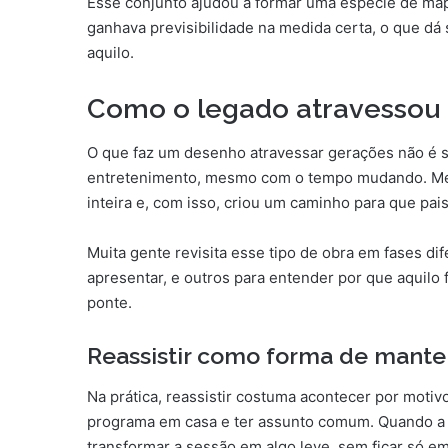
Esse conjunto ajudou a formar uma espécie de mapa
ganhava previsibilidade na medida certa, o que dá
aquilo.
Como o legado atravessou
O que faz um desenho atravessar gerações não é s
entretenimento, mesmo com o tempo mudando. Mes
inteira e, com isso, criou um caminho para que pai
Muita gente revisita esse tipo de obra em fases di
apresentar, e outros para entender por que aquilo f
ponte.
Reassistir como forma de manter
Na prática, reassistir costuma acontecer por motiv
programa em casa e ter assunto comum. Quando a fa
transformar a sessão em algo leve, sem ficar só e