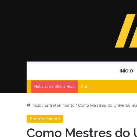
INÍCIO
Notícias de Última Hora
Coronel é condenado por livro
Início
/
Entretenimento
/
Como Mestres do Universo marc
Entretenimento
Como Mestres do 