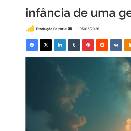
infância de uma ge
Mande
Produção Editorial
05/06/2026
um
Facebook
X
Linkedin
Tumblr
Pinterest
Reddit
VK
e-
mail