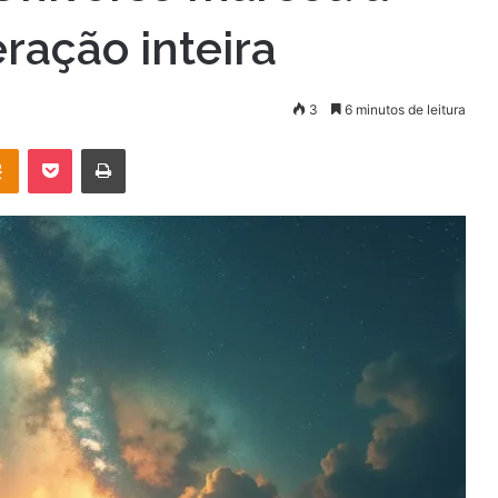
ração inteira
3
6 minutos de leitura
OK
Pocket
Imprimir