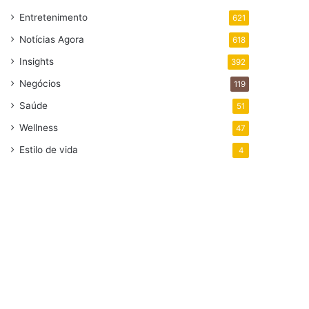
Entretenimento
621
Notícias Agora
618
Insights
392
Negócios
119
Saúde
51
Wellness
47
Estilo de vida
4