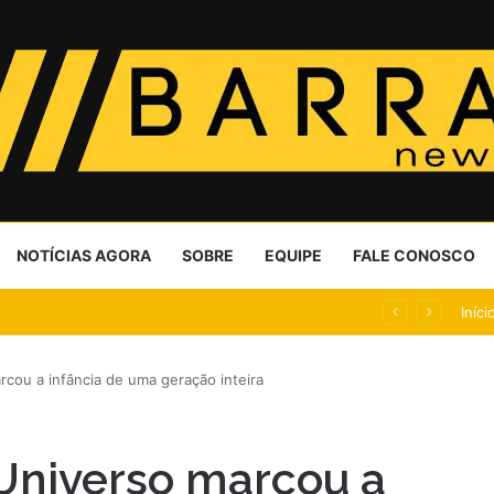
NOTÍCIAS AGORA
SOBRE
EQUIPE
FALE CONOSCO
 que critica Exército
Iníci
ou a infância de uma geração inteira
Universo marcou a