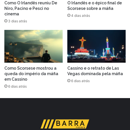
Como O Irlandês reuniu De
O Irlandês e o épico final de
Niro, Pacino e Pesci no
Scorsese sobre a máfia
cinema
4 dias atrás
3 dias atrás
Como Scorsese mostrou a
Cassino e o retrato de Las
queda do império da máfia
Vegas dominada pela máfia
em Cassino
6 dias atrás
6 dias atrás