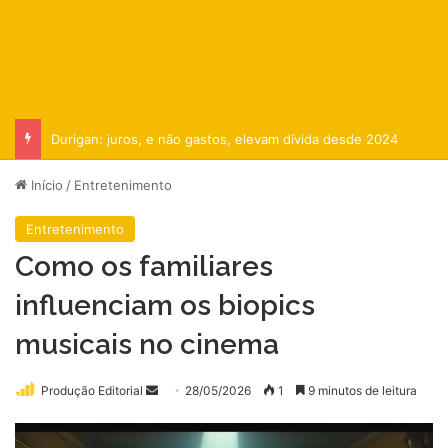
Durigan: juros, e não gastos, elevam dívida desde 2024
Início
/
Entretenimento
Entretenimento
Como os familiares
influenciam os biopics
musicais no cinema
Mande
Produção Editorial
28/05/2026
1
9 minutos de leitura
um
e-