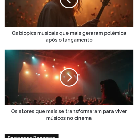
mais
geraram
polêmica
após
o
lançamento
Os biopics musicais que mais geraram polêmica
após o lançamento
Os
atores
que
mais
se
transformaram
para
viver
músicos
no
Os atores que mais se transformaram para viver
cinema
músicos no cinema