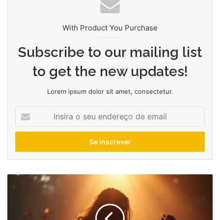
With Product You Purchase
Subscribe to our mailing list
to get the new updates!
Lorem ipsum dolor sit amet, consectetur.
Insira
o
seu
endereço
de
email
Os
biopics
musicais
que