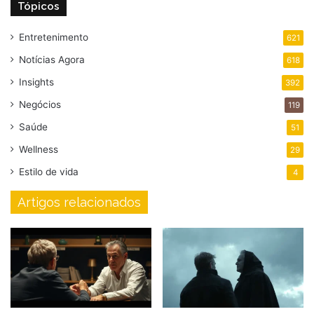
Tópicos
Entretenimento
621
Notícias Agora
618
Insights
392
Negócios
119
Saúde
51
Wellness
29
Estilo de vida
4
Artigos relacionados