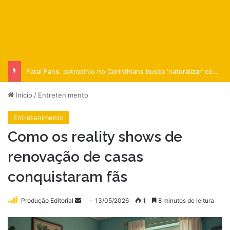
Fatal Fans: patrocínio no Corinthians busca ‘naturalizar’ conteúdo adulto
Início
/
Entretenimento
Entretenimento
Como os reality shows de
renovação de casas
conquistaram fãs
Mande
Produção Editorial
13/05/2026
1
8 minutos de leitura
um
e-