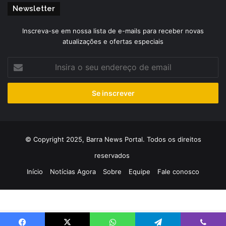
Newsletter
Inscreva-se em nossa lista de e-mails para receber novas
atualizações e ofertas especiais
Insira
o
seu
endereço
de
email
© Copyright 2025, Barra News Portal. Todos os direitos
reservados
Início
Notícias Agora
Sobre
Equipe
Fale conosco
Mapa do Site