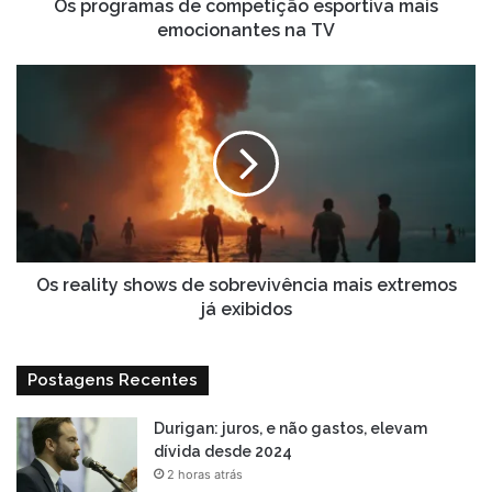
Os programas de competição esportiva mais
emocionantes na TV
Os
reality
shows
de
sobrevivência
mais
extremos
já
exibidos
Os reality shows de sobrevivência mais extremos
já exibidos
Postagens Recentes
Durigan: juros, e não gastos, elevam
dívida desde 2024
2 horas atrás