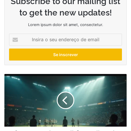
Subscribe to our mailing list
to get the new updates!
Lorem ipsum dolor sit amet, consectetur.
Insira
o
seu
endereço
de
email
Os
programas
de
competição
esportiva
mais
emocionantes
na
TV