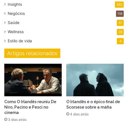
Insights
392
Negócios
119
Saúde
51
Wellness
28
Estilo de vida
4
Artigos relacionados
Como O Irlandês reuniu De
O Irlandês e o épico final de
Niro, Pacino e Pesci no
Scorsese sobre a máfia
cinema
4 dias atrás
3 dias atrás