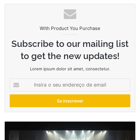
With Product You Purchase
Subscribe to our mailing list
to get the new updates!
Lorem ipsum dolor sit amet, consectetur.
Insira
o
seu
endereço
de
email
Os
videoclipes
de