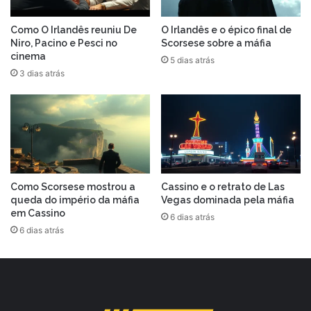
Como O Irlandês reuniu De
O Irlandês e o épico final de
Niro, Pacino e Pesci no
Scorsese sobre a máfia
cinema
5 dias atrás
3 dias atrás
Como Scorsese mostrou a
Cassino e o retrato de Las
queda do império da máfia
Vegas dominada pela máfia
em Cassino
6 dias atrás
6 dias atrás