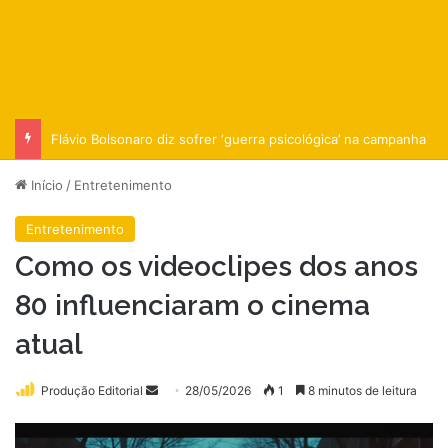
Flávio Bolsonaro diz sofrer ‘guerra psicológica’ na campanha
Início
/
Entretenimento
Entretenimento
Como os videoclipes dos anos
80 influenciaram o cinema
atual
Mande
Produção Editorial
28/05/2026
1
8 minutos de leitura
um
e-