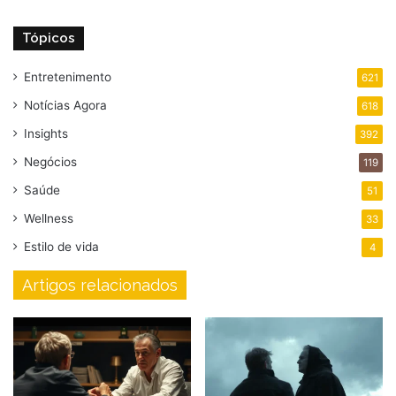
Tópicos
Entretenimento
621
Notícias Agora
618
Insights
392
Negócios
119
Saúde
51
Wellness
33
Estilo de vida
4
Artigos relacionados