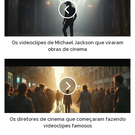
Michael
Jackson
que
viraram
obras
de
cinema
Os videoclipes de Michael Jackson que viraram
obras de cinema
Os
diretores
de
cinema
que
começaram
fazendo
videoclipes
famosos
Os diretores de cinema que começaram fazendo
videoclipes famosos