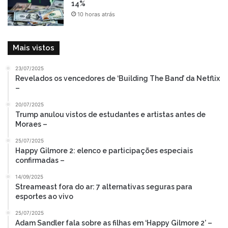
14%
10 horas atrás
Mais vistos
23/07/2025
Revelados os vencedores de ‘Building The Band’ da Netflix
–
20/07/2025
Trump anulou vistos de estudantes e artistas antes de
Moraes –
25/07/2025
Happy Gilmore 2: elenco e participações especiais
confirmadas –
14/09/2025
Streameast fora do ar: 7 alternativas seguras para
esportes ao vivo
25/07/2025
Adam Sandler fala sobre as filhas em ‘Happy Gilmore 2’ –