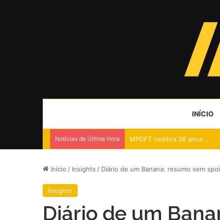
INÍCIO
Notícias de Última Hora
MPDFT celebra 36 anos do E
Início
/
Insights
/
Diário de um Banana: resumo sem spoi
Insights
Diário de um Ban