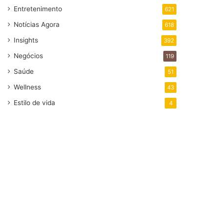
Entretenimento
621
Notícias Agora
618
Insights
392
Negócios
119
Saúde
51
Wellness
43
Estilo de vida
4