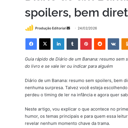
spoilers, bem dire
Mande
Produção Editorial
24/02/2026
um
Facebook
X
Linkedin
Tumblr
Pinterest
Reddit
VK
e-
mail
Guia rápido de Diário de um Banana: resumo sem spo
do livro e se vale ler ou indicar para alguém
Diário de um Banana: resumo sem spoilers, bem di
nenhuma surpresa. Talvez você esteja escolhendo u
perdeu o timing de ler na infância e agora quer sab
Neste artigo, vou explicar o que acontece no primei
humor, os temas principais e para quem essa leitur
revelar nenhum momento chave da trama.