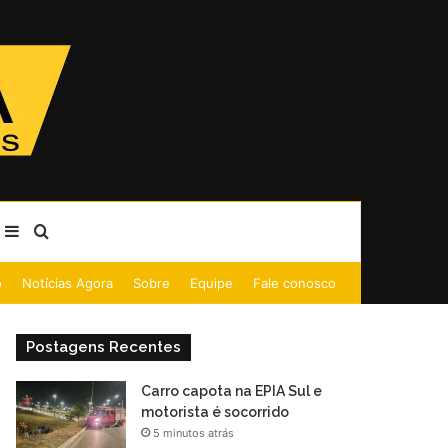
Barra Lateral
Procurar por
o
Notícias Agora
Sobre
Equipe
Fale conosco
Postagens Recentes
Carro capota na EPIA Sul e
motorista é socorrido
5 minutos atrás