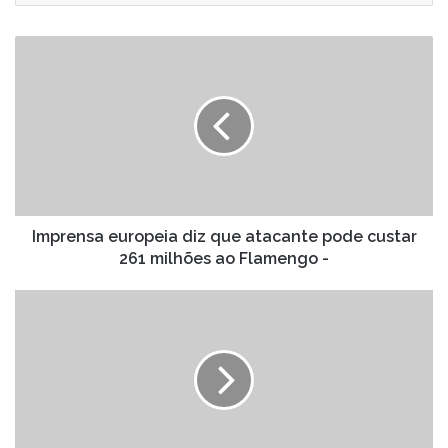
email
Imprensa
europeia
diz
que
atacante
pode
custar
261
milhões
ao
Imprensa europeia diz que atacante pode custar
Flamengo
261 milhões ao Flamengo -
-
Jogador
é
preparado
para
se
tornar
o
próximo