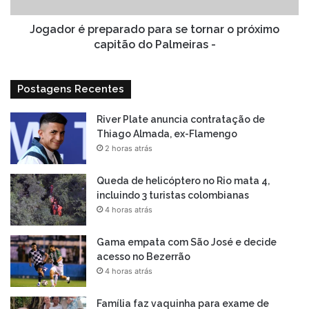
capitão
do
Jogador é preparado para se tornar o próximo
Palmeiras
capitão do Palmeiras -
-
Postagens Recentes
River Plate anuncia contratação de
Thiago Almada, ex-Flamengo
2 horas atrás
Queda de helicóptero no Rio mata 4,
incluindo 3 turistas colombianas
4 horas atrás
Gama empata com São José e decide
acesso no Bezerrão
4 horas atrás
Família faz vaquinha para exame de