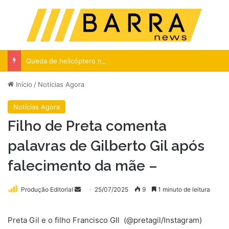
Menu
Pr
Queda de helicóptero no Rio mata 4, incluindo 3 turistas colombianas
Início
/
Notícias Agora
Notícias Agora
Filho de Preta comenta
palavras de Gilberto Gil após
falecimento da mãe –
Mande
Produção Editorial
25/07/2025
9
1 minuto de leitura
um
e-
Preta Gil e o filho Francisco GIl
(@pretagil/Instagram)
mail