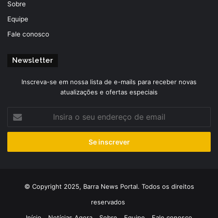
Sobre
Equipe
Fale conosco
Newsletter
Inscreva-se em nossa lista de e-mails para receber novas
atualizações e ofertas especiais
Insira
o
seu
endereço
de
email
© Copyright 2025, Barra News Portal. Todos os direitos
reservados
Início
Notícias Agora
Sobre
Equipe
Fale conosco