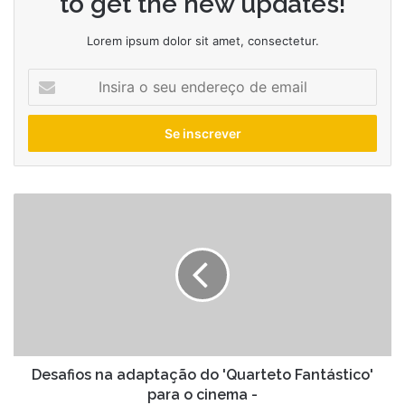
to get the new updates!
Lorem ipsum dolor sit amet, consectetur.
Insira
o
seu
endereço
de
email
Desafios
na
adaptação
do
'Quarteto
Fantástico'
para
o
cinema
-
Desafios na adaptação do 'Quarteto Fantástico'
para o cinema -