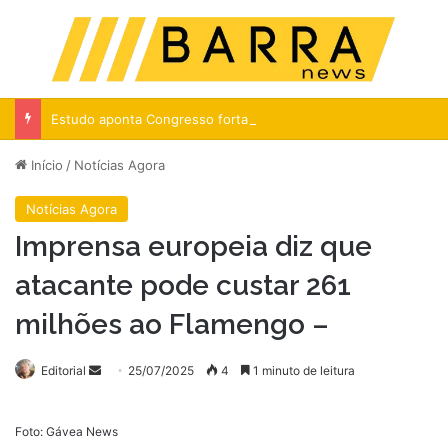
Menu
Pr
Estudo aponta Congresso fortalecido com menos transparência
Início
/
Notícias Agora
Notícias Agora
Imprensa europeia diz que
atacante pode custar 261
milhões ao Flamengo –
Mande
Editorial
25/07/2025
4
1 minuto de leitura
um
e-
Foto: Gávea News
mail