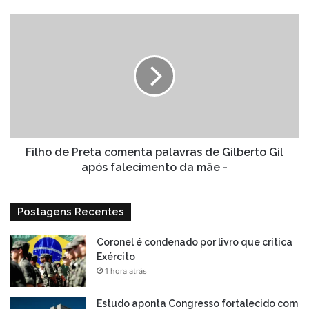
Filho
de
Preta
comenta
palavras
de
Gilberto
Gil
após
falecimento
Filho de Preta comenta palavras de Gilberto Gil
da
após falecimento da mãe -
mãe
-
Postagens Recentes
Coronel é condenado por livro que critica
Exército
1 hora atrás
Estudo aponta Congresso fortalecido com