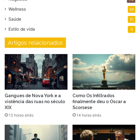
Wellness
59
Saúde
51
Estilo de vida
4
Artigos relacionados
Gangues de Nova York e a
Como Os Infiltrados
violência das ruas no século
finalmente deu o Oscar a
XIX
Scorsese
13 horas atrás
14 horas atrás