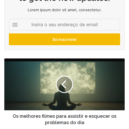
Lorem ipsum dolor sit amet, consectetur.
Insira
o
seu
endereço
de
email
Os
melhores
filmes
para
assistir
e
esquecer
os
problemas
do
Os melhores filmes para assistir e esquecer os
dia
problemas do dia