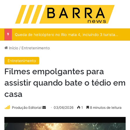
Menu
Pr
Queda de helicóptero no Rio mata 4, incluindo 3 turistas colombianas
Início
/
Entretenimento
Entretenimento
Filmes empolgantes para
assistir quando bate o tédio em
casa
Mande
Produção Editorial
03/06/2026
1
8 minutos de leitura
um
e-
mail