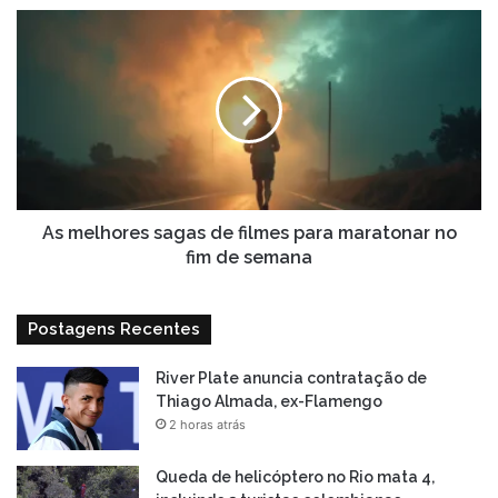
As
melhores
sagas
de
filmes
para
maratonar
no
fim
de
As melhores sagas de filmes para maratonar no
semana
fim de semana
Postagens Recentes
River Plate anuncia contratação de
Thiago Almada, ex-Flamengo
2 horas atrás
Queda de helicóptero no Rio mata 4,