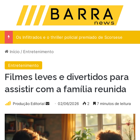
Menu
Pr
Os Infiltrados e o thriller policial premiado de Scorsese
Início
/
Entretenimento
Entretenimento
Filmes leves e divertidos para
assistir com a família reunida
Mande
Produção Editorial
02/06/2026
2
7 minutos de leitura
um
e-
mail