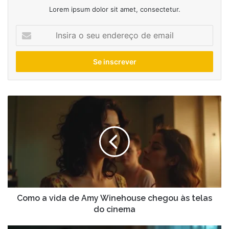
Lorem ipsum dolor sit amet, consectetur.
Insira
o
seu
endereço
de
email
Como
a
vida
de
Amy
Winehouse
chegou
às
telas
do
Como a vida de Amy Winehouse chegou às telas
cinema
do cinema