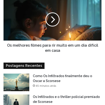
Os
melhores
filmes
para
rir
muito
em
um
dia
difícil
Os melhores filmes para rir muito em um dia difícil
em
em casa
casa
Postagens Recentes
Como Os Infiltrados finalmente deu o
Oscar a Scorsese
45 minutos atrás
Os Infiltrados e o thriller policial premiado
de Scorsese