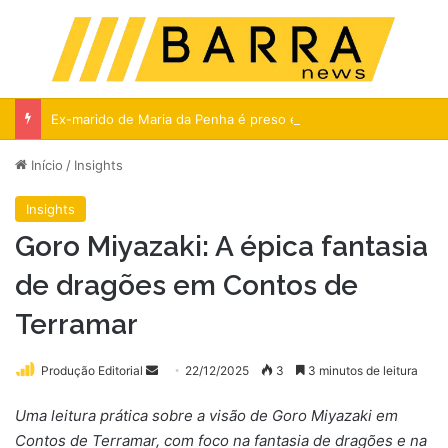
Menu
Pr
Ex-marido de Maria da Penha é preso em Natal por descumprir medida protetiva
Início
/
Insights
Insights
Goro Miyazaki: A épica fantasia
de dragões em Contos de
Terramar
Mande
Produção Editorial
22/12/2025
3
3 minutos de leitura
um
Uma leitura prática sobre a visão de Goro Miyazaki em
e-
Contos de Terramar, com foco na fantasia de dragões e na
mail