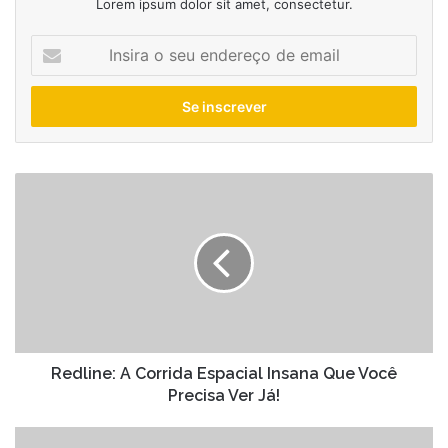
Lorem ipsum dolor sit amet, consectetur.
Insira
o
seu
endereço
de
email
Redline:
A
Corrida
Espacial
Insana
Que
Você
Precisa
Ver
Já!
Redline: A Corrida Espacial Insana Que Você
Precisa Ver Já!
Moranguinho: