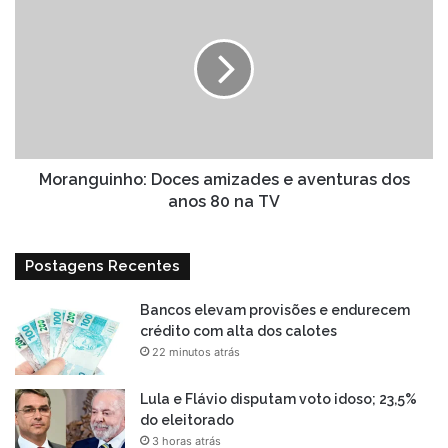
Doces
amizades
e
aventuras
dos
anos
80
na
TV
Moranguinho: Doces amizades e aventuras dos
anos 80 na TV
Postagens Recentes
Bancos elevam provisões e endurecem
crédito com alta dos calotes
22 minutos atrás
Lula e Flávio disputam voto idoso; 23,5%
do eleitorado
3 horas atrás