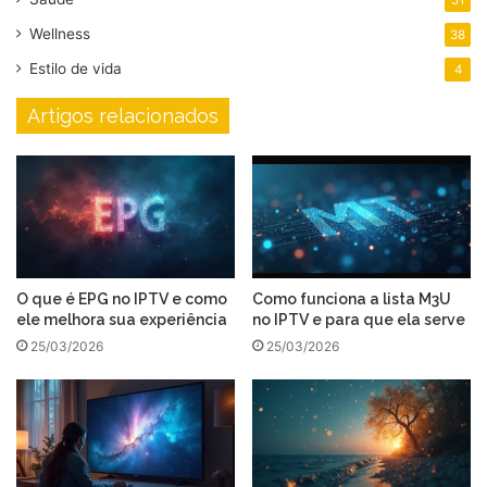
51
Wellness
38
Estilo de vida
4
Artigos relacionados
O que é EPG no IPTV e como
Como funciona a lista M3U
ele melhora sua experiência
no IPTV e para que ela serve
25/03/2026
25/03/2026