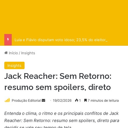
Lula e Flávio disputam voto idoso; 23,5% do eleitorado
Início
/
Insights
Insights
Jack Reacher: Sem Retorno:
resumo sem spoilers, direto
Mande
Produção Editorial
19/02/2026
1
7 minutos de leitura
um
Entenda o clima, o ritmo e os principais conflitos de Jack
e-
Reacher: Sem Retorno: resumo sem spoilers, direto para
mail
decidir se vale seu tempo de tela.