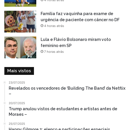
Família faz vaquinha para exame de
urgência de paciente com câncer no DF
4 horas atrás
Lula e Flávio Bolsonaro miram voto
feminino em SP
7 horas atrás
Mais vistos
23/07/2025
Revelados os vencedores de ‘Building The Band’ da Netflix
–
20/07/2025
Trump anulou vistos de estudantes e artistas antes de
Moraes –
25/07/2025
Happy Gilmore 2: elenco e participações especiais