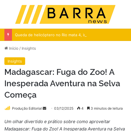
Menu
Pr
Queda de helicóptero no Rio mata 4, incluindo 3 turistas colombianas
Início
/
Insights
Insights
Madagascar: Fuga do Zoo! A
Inesperada Aventura na Selva
Começa
Mande
Produção Editorial
03/12/2025
4
3 minutos de leitura
um
Um olhar divertido e prático sobre como aproveitar
e-
Madagascar: Fuga do Zoo! A Inesperada Aventura na Selva
mail