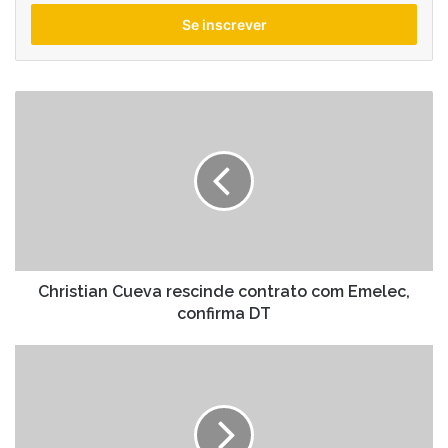
seu
endereço
de
email
Christian
Cueva
rescinde
contrato
com
Emelec,
confirma
DT
Christian Cueva rescinde contrato com Emelec,
confirma DT
Pinóquio
de
Del
Toro:
A