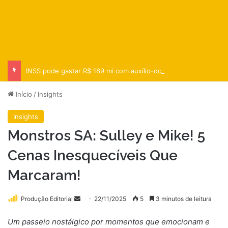
INSS pode gastar R$ 189 mi com auxílio-doença a entregador do iFood
Início
/
Insights
Insights
Monstros SA: Sulley e Mike! 5
Cenas Inesquecíveis Que
Marcaram!
Mande
Produção Editorial
22/11/2025
5
3 minutos de leitura
um
Um passeio nostálgico por momentos que emocionam e
e-