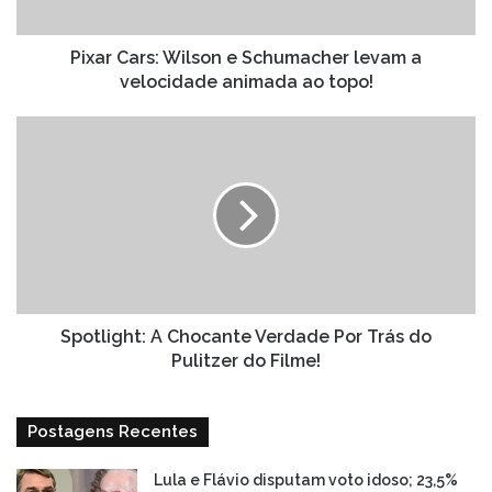
velocidade
animada
ao
Pixar Cars: Wilson e Schumacher levam a
topo!
velocidade animada ao topo!
Spotlight:
A
Chocante
Verdade
Por
Trás
do
Pulitzer
do
Filme!
Spotlight: A Chocante Verdade Por Trás do
Pulitzer do Filme!
Postagens Recentes
Lula e Flávio disputam voto idoso; 23,5%