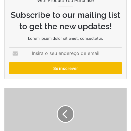
With Product You Purchase
Subscribe to our mailing list
to get the new updates!
Lorem ipsum dolor sit amet, consectetur.
Insira
o
seu
endereço
de
email
Pixar
Cars:
Wilson
e
Schumacher
levam
a