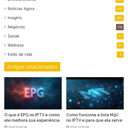
Notícias Agora
618
Insights
392
Negócios
119
Saúde
51
Wellness
37
Estilo de vida
4
Artigos relacionados
O que é EPG no IPTV e como
Como funciona a lista M3U
ele melhora sua experiência
no IPTV e para que ela serve
25/03/2026
25/03/2026