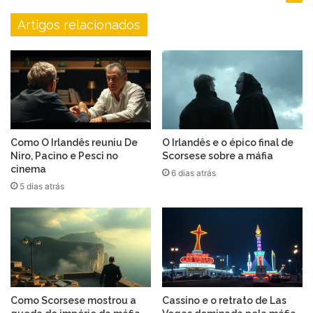
Artigos relacionados
Como O Irlandês reuniu De
O Irlandês e o épico final de
Niro, Pacino e Pesci no
Scorsese sobre a máfia
cinema
6 dias atrás
5 dias atrás
Como Scorsese mostrou a
Cassino e o retrato de Las