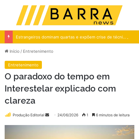
Menu
Pr
Estrangeiros dominam quartas e expõem crise de técnicos no Brasil
Início
/
Entretenimento
Entretenimento
O paradoxo do tempo em
Interestelar explicado com
clareza
Mande
Produção Editorial
24/06/2026
1
6 minutos de leitura
um
e-
mail