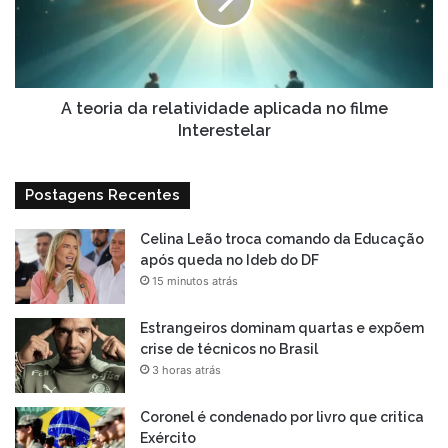
aplicada
no
filme
Interestelar
A teoria da relatividade aplicada no filme
Interestelar
Postagens Recentes
Celina Leão troca comando da Educação
após queda no Ideb do DF
15 minutos atrás
Estrangeiros dominam quartas e expõem
crise de técnicos no Brasil
3 horas atrás
Coronel é condenado por livro que critica
Exército