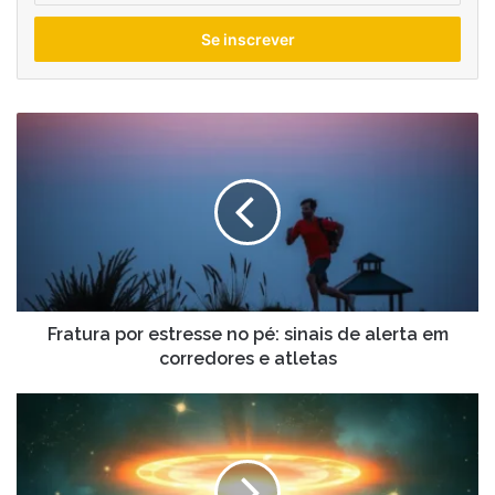
seu
endereço
de
email
Fratura
por
estresse
no
pé:
sinais
de
alerta
em
corredores
Fratura por estresse no pé: sinais de alerta em
e
corredores e atletas
atletas
A
teoria
da
relatividade