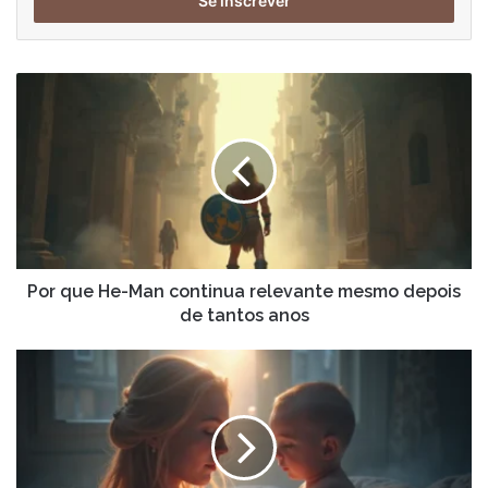
endereço
de
email
Por
que
He-
Man
continua
relevante
mesmo
depois
de
tantos
Por que He-Man continua relevante mesmo depois
anos
de tantos anos
Como
aumentar
o
alcance
das
suas