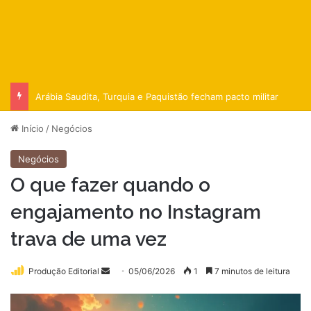
Arábia Saudita, Turquia e Paquistão fecham pacto militar
Início
/
Negócios
Negócios
O que fazer quando o
engajamento no Instagram
trava de uma vez
Mande
Produção Editorial
05/06/2026
1
7 minutos de leitura
um
e-