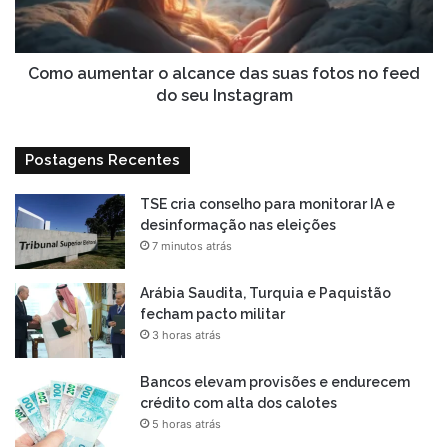
fotos
no
feed
do
Como aumentar o alcance das suas fotos no feed
seu
do seu Instagram
Instagram
Postagens Recentes
TSE cria conselho para monitorar IA e
desinformação nas eleições
7 minutos atrás
Arábia Saudita, Turquia e Paquistão
fecham pacto militar
3 horas atrás
Bancos elevam provisões e endurecem
crédito com alta dos calotes
5 horas atrás