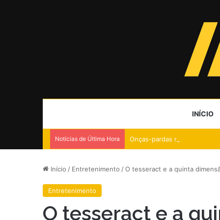
INÍCIO
Notícias de Última Hora
Onças-pardas reduzem em 76
Início
/
Entretenimento
/
O tesseract e a quinta dimensã
Entretenimento
O tesseract e a qu