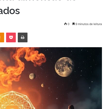
cados
0
9 minutos de leitura
OK
Pocket
Imprimir