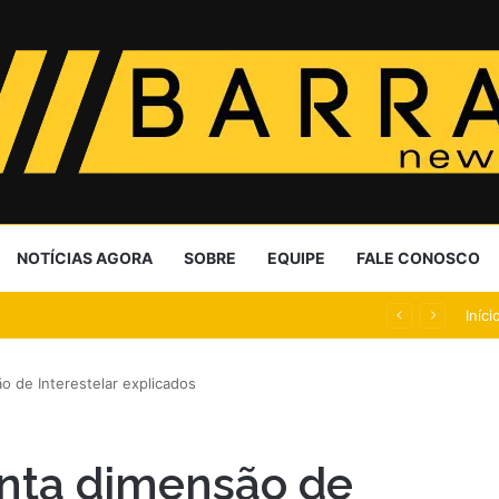
NOTÍCIAS AGORA
SOBRE
EQUIPE
FALE CONOSCO
% colisões com cervos
Iníci
o de Interestelar explicados
inta dimensão de