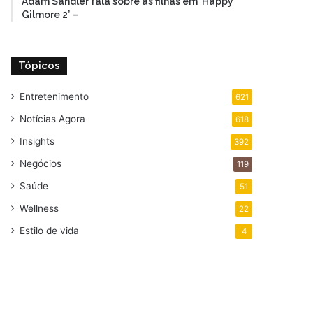
Adam Sandler fala sobre as filhas em ‘Happy
Gilmore 2’ –
Tópicos
Entretenimento
621
Notícias Agora
618
Insights
392
Negócios
119
Saúde
51
Wellness
22
Estilo de vida
4